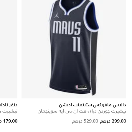
دالاس مافريكس ستيتمنت اديشن
دنفر ناج
تيشيرت جوردن دراي-فت ان-بي-ايه سوينجمان
تيشيرت ج
Price reduced from
to
299.00 درهم
529.00 درهم
179.00 درهم