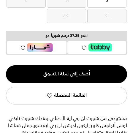
L
M
S
L
M
S
2XL
XL
2XL
XL
ادفع
37.25 درهم شهرياً
مع
الكمية
أضف إلى سلة التسوق
1
القائمة المفضلة
مستوحى من شورت ان بي ايه الأصلي يمنحك شورت نايكي
لوس أنجلوس كليبرز ايكون اديشن ان بي ايه سوينجمان قماشا
طاردا للعرق وتفاصيل تصميم تعكس مظهر فريقك داخل