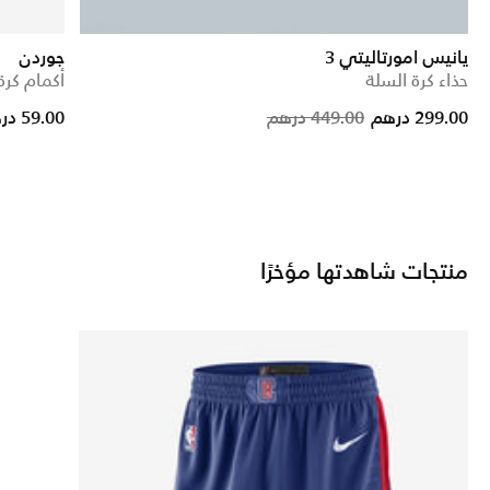
يانيس امورتاليتي 3
جوردن
حذاء كرة السلة
أكمام كرة
Price reduced from
to
Price reduc
to
299.00 درهم
449.00 درهم
59.00 درهم
منتجات شاهدتها مؤخرًا