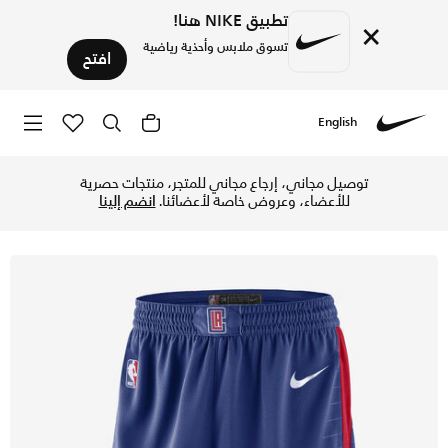
تطبيق NIKE هنا!
×
تسوق ملابس وأحذية رياضية
افتح
English
Nike
تسوق لوس أنجلوس كليبرز ايكون اديشن شورت نايكي ان بي ايه سو
توصيل مجاني، إرجاع مجاني للمتجر، منتجات حصرية
للأعضاء، وعروض خاصة لأعضائنا.
انضم إلينا