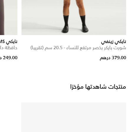
نايكي زينفي
نايكي SKIMS
شورت بايكر بخصر مرتفع للنساء - 20.5 سم (تقريبا)
حافظة دائ
379.00 درهم
249.00 درهم
منتجات شاهدتها مؤخرًا