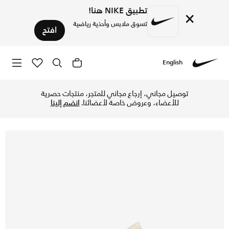
تطبيق NIKE هنا!
×
تسوق ملابس وأحذية رياضية
افتح
English
Nike
تسوق نايكي ميتكون 10 SE حذاء التمرين للنساء - تشاك/لايت سيلفر/لايت اورود براون في الإمارات عبر موقع نايكي اونلاين، واكتشف أحدث التشكيلات والإصدارات الحصرية. احصل على توصيل وإرجاع مجاني ✓ دفع نقداً ✓ عبر تطبيق تابي ✓ وغيرها من الوسائل.
توصيل مجاني، إرجاع مجاني للمتجر، منتجات حصرية
للأعضاء، وعروض خاصة لأعضائنا.
انضم إلينا