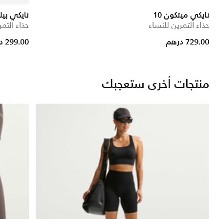
نايكي ميتكون 10
نايكي بيلا 
حذاء التمرين للنساء
حذاء التمر
rice reduced from
to
729.00 درهم
299.00 درهم
منتجات أخرى ستعجبك