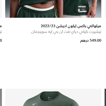
ميلواكي باكس ايكون اديشن 2022/23
م
تيشيرت نايكي دراي-فت ان بي ايه سوينجمان
تي
 from
549.00 درهم
00