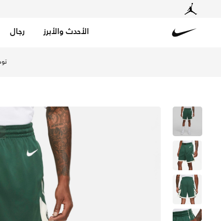
الأحدث والأبرز
رجال
Nike
تسوق ميلواكي باكس ايكون اديشن شورت نايكي سوينجمان ان-بي
توص