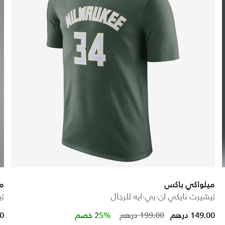
ميلواكي باكس
م
تيشيرت نايكي ان-بي-ايه للرجال
تي
Price reduced fro
to
149.00 درهم
199.00 درهم
25% خصم
00