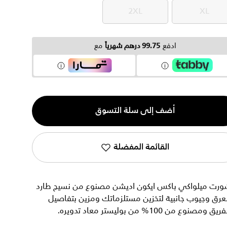
2XL
XL
2XL
XL
ادفع
99.75 درهم شهرياً
مع
ية
أضف إلى سلة التسوق
القائمة المفضلة
ورت ميلواكي باكس ايكون اديشن مصنوع من نسيج طارد
عرق وجيوب جانبية لتخزين مستلزماتك ومزين بتفاصيل
ريق ومصنوع من 100% من بوليستر معاد تدويره.