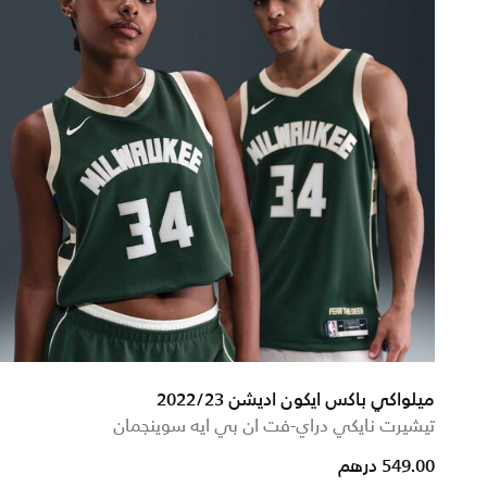
ميلواكي باكس ايكون اديشن 2022/23
تيشيرت نايكي دراي-فت ان بي ايه سوينجمان
m
549.00 درهم