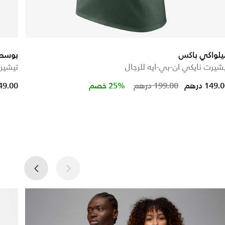
يلواكي باكس
بوسطن 
شيرت نايكي ان-بي-ايه للرجال
تيشير
Price reduced
to
149. درهم
199.00 درهم
25% خصم
549.00 در