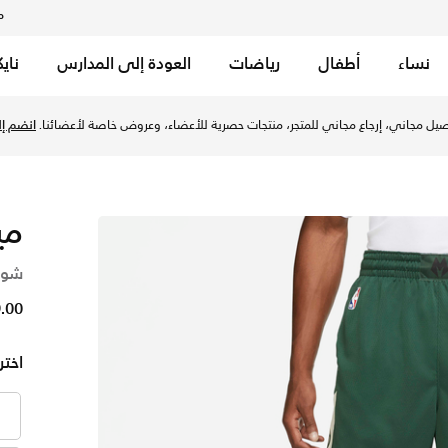
م
نساء
أطفال
رياضات
العودة إلى المدارس
ناي
-ايه للرجال - فير/فلات اوبال/اوبال/أبيض في الإمارات عبر موقع
يل مجاني، إرجاع مجاني للمتجر، منتجات حصرية للأعضاء، وعروض خاصة لأعضائنا.
انضم إلي
مي
شور
399.00
اختر