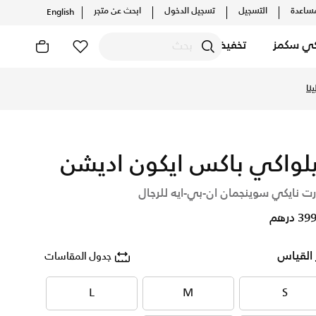
ساعدة
التسجيل
تسجيل الدخول
ابحث عن متجر
English
كي سكمز
تخفيضات
 نايكي اونلاين، واكتشف أحدث التشكيلات والإصدارات الحصرية. احص
نا
لواكي باكس ايكون اديشن
ت نايكي سوينجمان ان-بي-ايه للرجال
 درهم
 القياس
جدول المقاسات
L
M
S
L
M
S