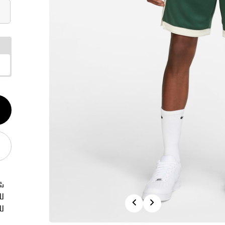
الكم
1
ش
لل
Previous
Next
للف