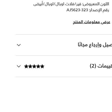
اللون المعروض: فير/فلات اوبال/اوبال/أبيض
رقم الإصدار: AJ5623-323
عرض معلومات المنتج
يل وإرجاع مجانًا
ييمات (2)