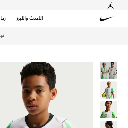
الأحدث والأبرز
رجا
Nike
تسوق نيجيريا 2026 ستيديوم الاحتياطي تيشيرت كرة القدم نايكي دراي-فت طبق الأصل للأطفال الكبار - أبيض/جرين جلو/أسود في الإمارات عبر موقع نايكي اونلاين، واكتشف أحدث التشكيلات والإصدارات الحصرية. احصل على توصيل وإرجاع مجاني ✓ دفع نقداً ✓ عبر تطبيق تابي ✓ وغيرها من الوسائل.