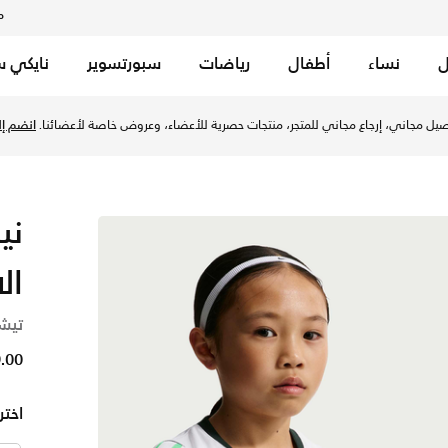
م
ل
نساء
أطفال
رياضات
سبورتسوير
نايكي س
خصم حتى %50 على تصاميم مختارة.
تسوق الآن
ال
تيشي
249.00
اختر