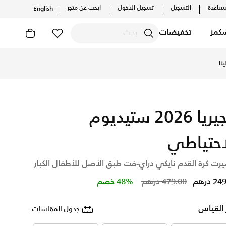
ساعدة
التسجيل
تسجيل الدخول
ابحث عن متجر
English
كمز
تخفيضات
نيجيريا 2026 ستيديوم
احتياطي
رت كرة القدم نايكي دراي-فت طبق الأصل للأطفال الكبار
Price reduced from
to
 درهم
479.00 درهم
48% خصم
 القياس
جدول المقاسات