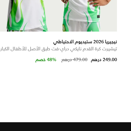
نيجيريا 2026 ستيديوم الاحتياطي
تيشيرت كرة القدم نايكي دراي-فت طبق الأصل للأطفال الكبار
Price reduced from
to
249.00 درهم
479.00 درهم
48% خصم