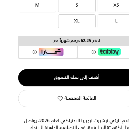
M
S
XS
M
S
XS
XL
L
XL
L
ادفع
62.25 درهم شهرياً
مع
ية
أضف إلى سلة التسوق
القائمة المفضلة
تقدم نايكي تيشيرت نيجيريا الاحتياطي لعام 2026. يواصل
ا الطقم تقاليد الفريق في التصاميم الجاهزة للارتداء