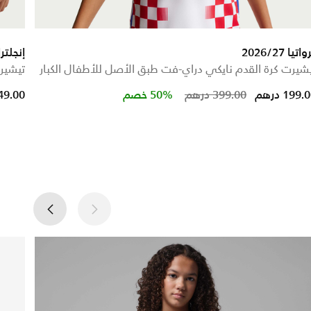
اتيا 2026/27
إنجلترا 2026 ماتش الأ
شيرت كرة القدم نايكي دراي-فت طبق الأصل للأطفال الكبار
تيشيرت
Price reduced from
to
199. درهم
399.00 درهم
50% خصم
349.00 در