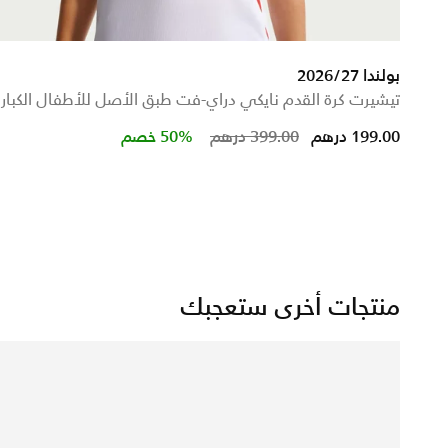
بولندا 2026/27
تيشيرت كرة القدم نايكي دراي-فت طبق الأصل للأطفال الكبار
Price reduced from
to
199.00 درهم
399.00 درهم
50% خصم
منتجات أخرى ستعجبك