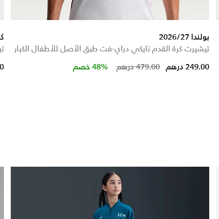
بولندا 2026/27
كرو
تيشيرت كرة القدم نايكي دراي-فت طبق الأصل للأطفال الكبار
تي
Price reduced from
to
249.00 درهم
479.00 درهم
48% خصم
00