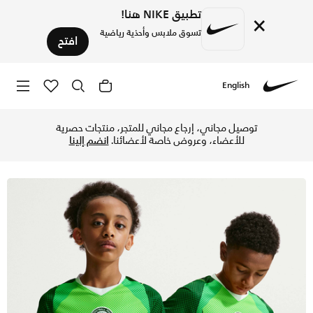
تطبيق NIKE هنا!
×
تسوق ملابس وأحذية رياضية
افتح
English
Nike
تسوق نيجيريا 2026 ستيديوم الأساسي تيشيرت كرة القدم نايكي دراي-فت بأكمام قصيرة للأطفال الكبار - باين جرين/ألكتريك جرين/أبيض في الإمارات عبر موقع نايكي اونلاين، واكتشف أحدث التشكيلات والإصدارات الحصرية. احصل على توصيل وإرجاع مجاني ✓ دفع نقداً ✓ عبر تطبيق تابي ✓ وغيرها من الوسائل.
توصيل مجاني، إرجاع مجاني للمتجر، منتجات حصرية
للأعضاء، وعروض خاصة لأعضائنا.
انضم إلينا