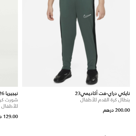
نايكي دراي-فت أكاديمي23
نيجيريا 2026 ستيديوم الأساسي
بنطال كرة القدم للأطفال
شورت كرة
للأطفال ال
200.00 درهم
129.00 درهم