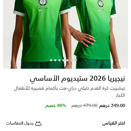
نيجيريا 2026 ستيديوم الأساسي
تيشيرت كرة القدم نايكي دراي-فت بأكمام قصيرة للأطفال
الكبار
Price reduced from
to
249.00 درهم
479.00 درهم
48% خصم
اختر القياس
جدول المقاسات