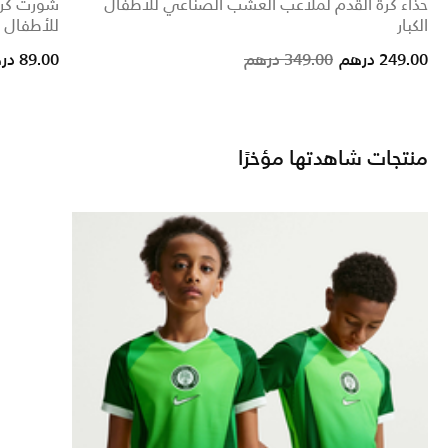
حذاء كرة القدم لملاعب العشب الصناعي للأطفال
شورت كرة
الكبار
للأطفال ال
Price reduced from
to
249.00 درهم
349.00 درهم
89.00 درهم
منتجات شاهدتها مؤخرًا