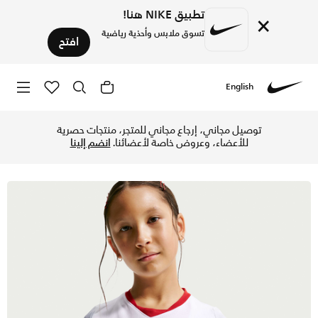
تطبيق NIKE هنا!
×
تسوق ملابس وأحذية رياضية
افتح
English
Nike
تسوق بولندا 2026/27 تيشيرت كرة القدم نايكي دراي-فت طبق الأصل للأطفال الكبار - أبيض/فيلد سيلفر/سبورت ريد في الإمارات عبر موقع نايكي اونلاين، واكتشف أحدث التشكيلات والإصدارات الحصرية. احصل على توصيل وإرجاع مجاني ✓ دفع نقداً ✓ عبر تطبيق تابي ✓ وغيرها من الوسائل.
توصيل مجاني، إرجاع مجاني للمتجر، منتجات حصرية
للأعضاء، وعروض خاصة لأعضائنا.
انضم إلينا