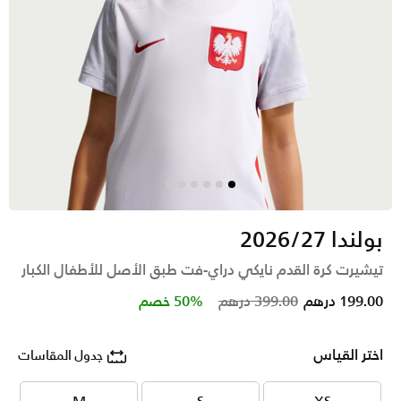
بولندا 2026/27
تيشيرت كرة القدم نايكي دراي-فت طبق الأصل للأطفال الكبار
Price reduced from
to
199.00 درهم
399.00 درهم
50% خصم
اختر القياس
جدول المقاسات