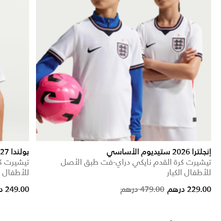
إنجلترا 2026 ستيديوم الأساسي
بولندا 2026/27
تيشيرت كرة القدم نايكي دراي-فت طبق الأصل
تيشيرت ك
للأطفال الكبار
للأطفال ال
Price reduced from
to
229.00 درهم
479.00 درهم
249.00 درهم