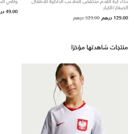
حذاء كرة القدم منخفض للملاعب الداخلية للأطفال
واقي الس
الصغار/الكبار
e reduced from
to
49.00 درهم
Price reduced from
to
129.00 درهم
329.00 درهم
منتجات شاهدتها مؤخرًا