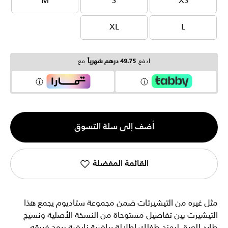
M
S
XS
M
S
XS
XL
L
XL
L
ادفع
49.75 درهم شهرياً
مع
الكمية
أضف إلى سلة التسوق
1
القائمة المفضلة
مثل غيره من التيشيرتات ضمن مجموعة ستاديوم يجمع هذا
التيشيرت بين تفاصيل مستوحاة من النسخة الأصلية ونسيج
طارد للعرق ليمنح طفلك إطلالة رياضية نابضة بروح فريقه