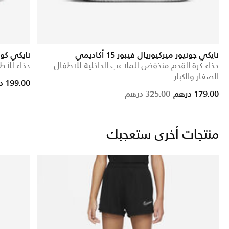
نايكي جونيور ميركيوريال فيبور 15 أكاديمي
نايكي كور
حذاء كرة القدم منخفض للملاعب الداخلية للاطفال
حذاء للأطف
الصغار والكبار
rice reduced from
to
199.00 درهم
Price reduced from
to
179.00 درهم
325.00 درهم
منتجات أخرى ستعجبك