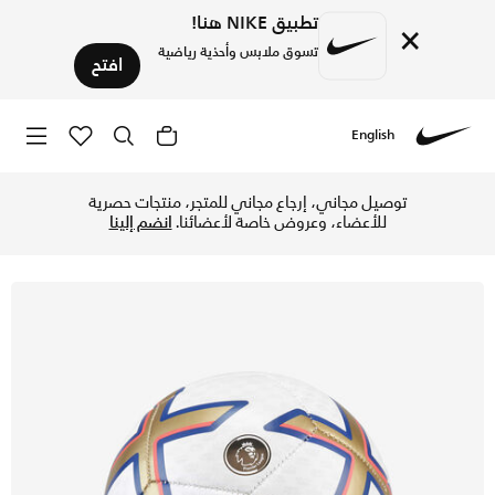
تطبيق NIKE هنا!
×
تسوق ملابس وأحذية رياضية
افتح
English
Nike
تسوق بريميير ليج سكيلز كرة القدم - أبيض/ذهبي/أزرق/أسود في ا
توصيل مجاني، إرجاع مجاني للمتجر، منتجات حصرية
للأعضاء، وعروض خاصة لأعضائنا.
انضم إلينا