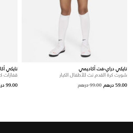
نايكي دراي-فت أكاديمي
نايكي أك
شورت كرة القدم نت للأطفال الكبار
قفازات كر
ed from
Price reduced fr
to
59.00 درهم
99.00 درهم
99.00 درهم