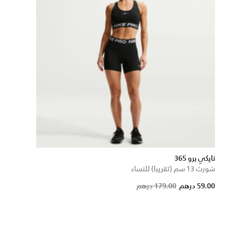
نايكي برو 365
شورت 13 سم (تقريبا) للنساء
Price
t
59.00 درهم
179.00 درهم