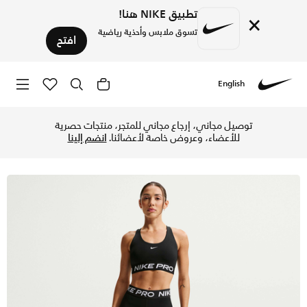
تطبيق NIKE هنا!
×
تسوق ملابس وأحذية رياضية
افتح
English
Nike
تسوق نايكي برو 365 شورت 13 سم (تقريبا) للنساء - أسود/أبيض في الإمارات عبر موقع نايكي اونلاين، واكتشف أحدث التشكيلات والإصدارات الحصرية. احصل على توصيل وإرجاع مجاني ✓ دفع نقداً ✓ عبر تطبيق تابي ✓ وغيرها من الوسائل.
توصيل مجاني، إرجاع مجاني للمتجر، منتجات حصرية
للأعضاء، وعروض خاصة لأعضائنا.
انضم إلينا