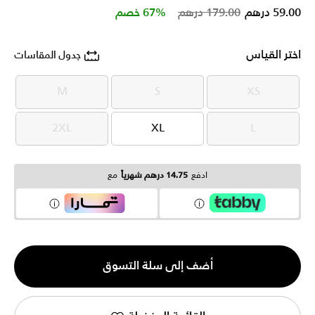
Price reduced from
to
59.00 درهم
179.00 درهم
67% خصم
اختر القياس
جدول المقاسات
M
S
XS
M
S
XS
2XL
XL
L
2XL
XL
L
ادفع
14.75 درهم شهرياً
مع
الكمية
أضف إلى سلة التسوق
1