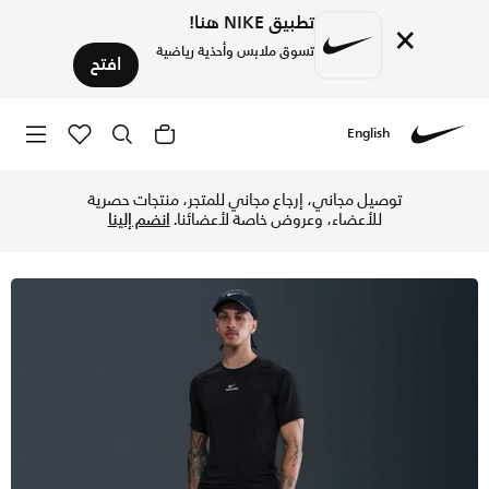
تطبيق NIKE هنا!
×
تسوق ملابس وأحذية رياضية
افتح
English
Nike
تسوق نايكي برو للتمرين بنطال دراي-فت للرجال - أسود/أبيض في 
توصيل مجاني، إرجاع مجاني للمتجر، منتجات حصرية
للأعضاء، وعروض خاصة لأعضائنا.
انضم إلينا