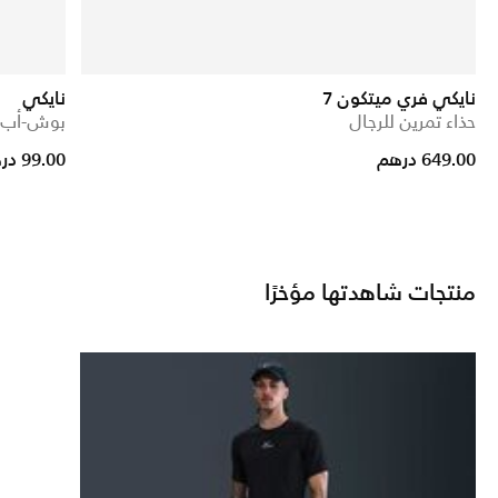
نايكي فري ميتكون 7
نايكي
حذاء تمرين للرجال
بوش-أب جر
649.00 درهم
99.00 درهم
منتجات شاهدتها مؤخرًا