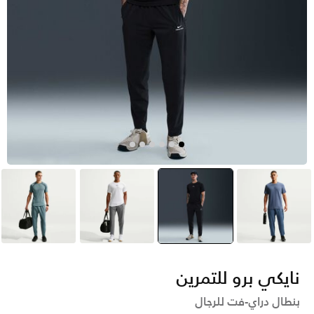
أزرق
أسود
selected
رمادي
أخضر
نايكي برو للتمرين
بنطال دراي-فت للرجال