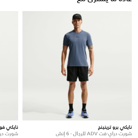
نايكي برو ترينينج
نايكي فو
شورت دراي-فت ADV للرجال - 6 إنش
شورت دراي