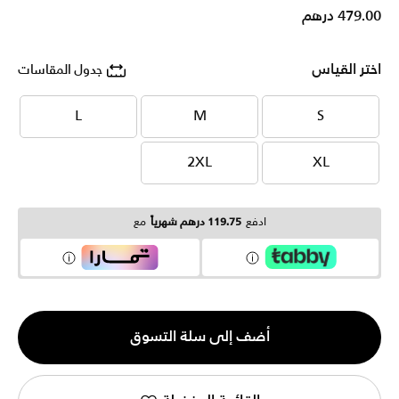
479.00 درهم
اختر القياس
جدول المقاسات
L
M
S
L
M
S
2XL
XL
2XL
XL
ادفع
119.75 درهم شهرياً
مع
الكمية
أضف إلى سلة التسوق
1