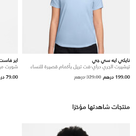
نايكي ايه سي جي
اير فاست
تيشيرت الجري دراي-فت تريل بأكمام قصيرة للنساء
شورت ميد-رايز 
 from
Price reduced from
to
199.00 درهم
329.00 درهم
79.00 درهم
منتجات شاهدتها مؤخرًا