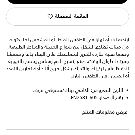
1
القائمة المفضلة
ارتديه ليلا أو نهارا في الطقس الماطر أو المشمس لما يحتويه
من ميزات تحتاجها للتنقل بين شوارع المدينة والمناظر الطبيعية.
وضعنا تقنية طاردة للعرق لمساعدتك على البقاء جافا ومنتعشا
ومرتاحا طوال الوقت. صنع بنسيج ناعم وسلس يسمح بالتهوية
للحفاظ على تركيزك وللتحرك بشكل مريح أثناء أداء تمارين التمدد
أو المشي في الطقس البارد.
اللون المعروض: الكامي بينك/سموكي موف
رقم الإصدار: FN2581-605
عرض معلومات المنتج