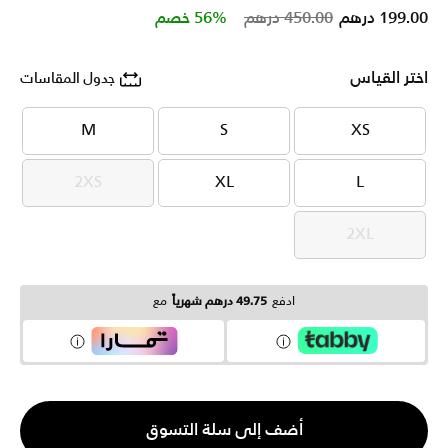
Price reduced from
to
199.00 درهم
450.00 درهم
56% خصم
اختر القياس
جدول المقاسات
M
S
XS
M
S
XS
2XS
XL
L
2XS
XL
L
2XL
2XL
ادفع
49.75 درهم شهرياً
مع
الكمية
أضف إلى سلة التسوق