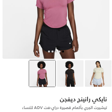
أخضر
بنفسجي
وردي
selected
نايكي رانينج ديفجن
تيشيرت الجري بأكمام قصيرة دراي-فت ADV للنساء