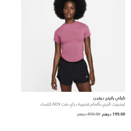
نايكي رانينج ديفجن
تيشيرت الجري بأكمام قصيرة دراي-فت ADV للنساء
Price reduced from
to
199.00 درهم
450.00 درهم