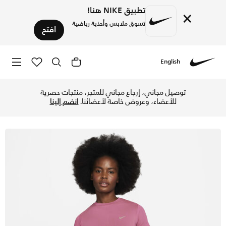
تطبيق NIKE هنا!
×
تسوق ملابس وأحذية رياضية
افتح
English
Nike
تسوق نايكي رانينج ديفجن تيشيرت الجري بأكمام قصيرة دراي-فت ADV للنساء - الكامي بينك/سموكي موف في الإمارات عبر موقع نايكي اونلاين، واكتشف أحدث التشكيلات والإصدارات الحصرية. احصل على توصيل وإرجاع مجاني ✓ دفع نقداً ✓ عبر تطبيق تابي ✓ وغيرها من الوسائل.
توصيل مجاني، إرجاع مجاني للمتجر، منتجات حصرية
للأعضاء، وعروض خاصة لأعضائنا.
انضم إلينا