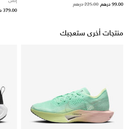
إنش
Price reduce
to
99.00 درهم
225.00 درهم
379.00 درهم
منتجات أخرى ستعجبك