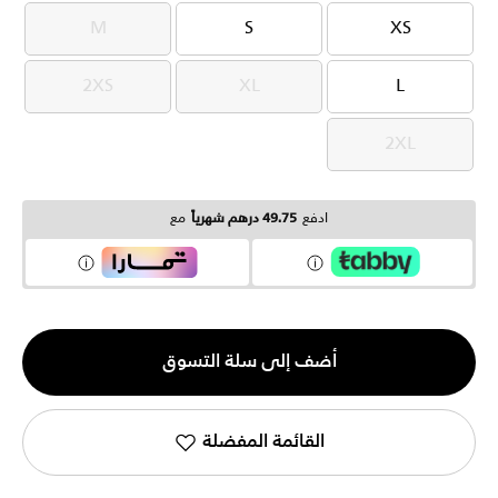
M
S
XS
M
S
XS
2XS
XL
L
2XS
XL
L
2XL
2XL
ادفع
49.75 درهم شهرياً
مع
الكمية
أضف إلى سلة التسوق
1
القائمة المفضلة