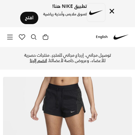
تطبيق NIKE هنا!
×
تسوق ملابس وأحذية رياضية
افتح
English
Nike
تسوق نايكي رانينج ديفجن شورت الجري بخصر متوسط مع سروال داخلي للنساء - 7.5 سم (تقريبا) - أسود في الإمارات عبر موقع نايكي اونلاين، واكتشف أحدث التشكيلات والإصدارات الحصرية. احصل على توصيل وإرجاع مجاني ✓ دف
توصيل مجاني، إرجاع مجاني للمتجر، منتجات حصرية
للأعضاء، وعروض خاصة لأعضائنا.
انضم إلينا