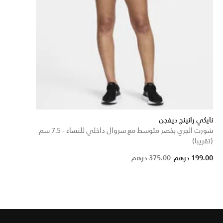
نايكي رانينج ديفجن
شورت الجري بخصر متوسط مع سروال داخلي للنساء - 7.5 سم
(تقريبا)
Price reduced from
to
199.00 درهم
375.00 درهم