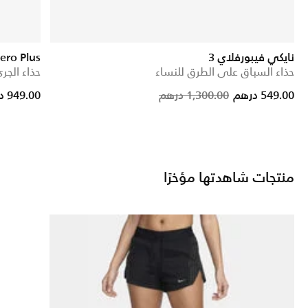
نايكي فيبورفلاي 3
ero Plus
حذاء السباق على الطرق للنساء
حذاء الجر
Price reduced 
to
549.00 درهم
1,300.00 درهم
949.00 درهم
منتجات شاهدتها مؤخرًا