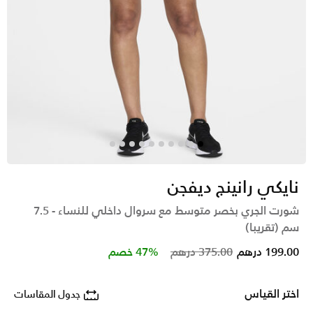
نايكي رانينج ديفجن
شورت الجري بخصر متوسط مع سروال داخلي للنساء - 7.5
سم (تقريبا)
Price reduced from
to
199.00 درهم
375.00 درهم
47% خصم
اختر القياس
جدول المقاسات