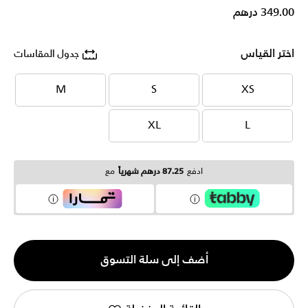
349.00 درهم
اختر القياس
جدول المقاسات
M
S
XS
M
S
XS
XL
L
XL
L
ادفع
87.25 درهم شهرياً
مع
الكمية
أضف إلى سلة التسوق
1