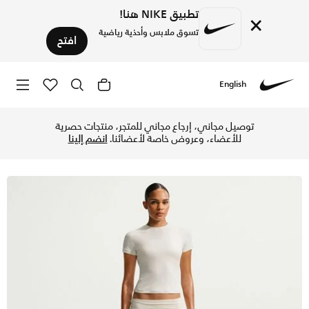
تطبيق NIKE هنا!
×
تسوق ملابس وأحذية رياضية
افتح
English
Nike
تسوق نايكي SKIMS ايري تنورة بنمط شورت بحزام خصر قابلة للطي للنساء - NSKM أكتف آيفوري/NSKM أكتف آيفوري في الإمارات عبر موقع نايكي اونلاين، واكتشف أحدث التشكيلات والإصدارات الحصرية. احصل على توصيل وإرجاع مجاني ✓ دفع نقداً ✓ عبر تطبيق تابي ✓ وغيرها من الوسائل.
توصيل مجاني، إرجاع مجاني للمتجر، منتجات حصرية
للأعضاء، وعروض خاصة لأعضائنا.
انضم إلينا