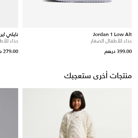
Jordan 1 Low Alt
نايكي اير
حذاء للأطفال الصغار
حذاء للأط
rice reduced from
to
399.00 درهم
279.00 درهم
منتجات أخرى ستعجبك