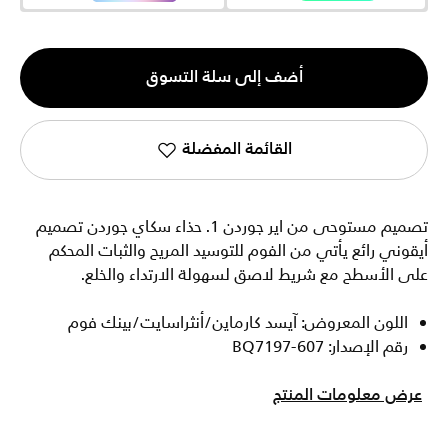
الكمية
أضف إلى سلة التسوق
1
القائمة المفضلة
تصميم مستوحى من اير جوردن 1. حذاء سكاي جوردن تصميم
أيقوني رائع يأتي من الفوم للتوسيد المريح والثبات المحكم
على الأسطح مع شريط لاصق لسهولة الارتداء والخلع.
اللون المعروض: آيسد كارماين/أنثراسايت/بينك فوم
رقم الإصدار: BQ7197-607
عرض معلومات المنتج