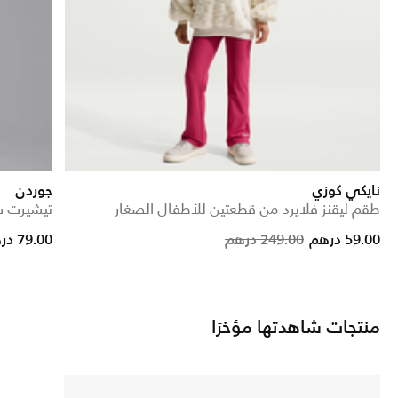
نايكي كوزي
جوردن
طقم ليقنز فلايرد من قطعتين للأطفال الصغار
تيشيرت س
ce reduced from
to
Price reduced from
to
59.00 درهم
249.00 درهم
79.00 درهم
منتجات شاهدتها مؤخرًا