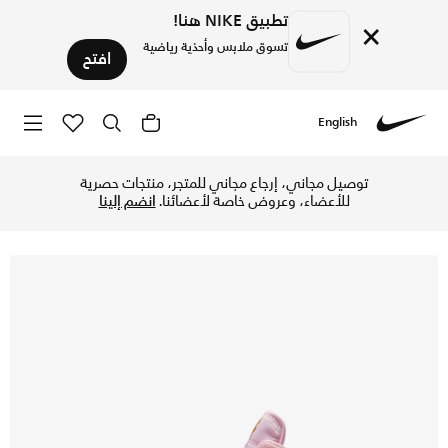
تطبيق NIKE هنا!
×
تسوق ملابس وأحذية رياضية
افتح
English
Nike
تسوق سكاي جوردن 1 حذاء للأطفال الصغار - آيسد كارماين/أنثراسايت/بينك فوم في الإمارات عبر موقع نايكي اونلاين، واكتشف أحدث التشكيلات والإصدارات الحصرية. احصل على توصيل وإرجاع مجاني ✓ دفع نقداً ✓ عبر تطبيق تابي ✓ وغيرها من الوسائل.
توصيل مجاني، إرجاع مجاني للمتجر، منتجات حصرية
للأعضاء، وعروض خاصة لأعضائنا.
انضم إلينا