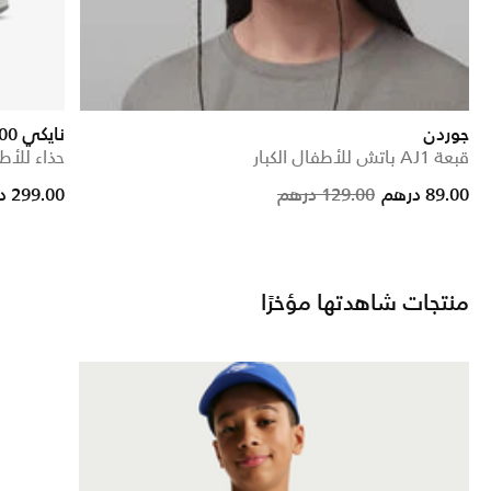
جوردن
نايكي P-6000
قبعة AJ1 باتش للأطفال الكبار
حذاء للأطف
rice reduced from
to
Price reduce
to
89.00 درهم
129.00 درهم
299.00 درهم
منتجات شاهدتها مؤخرًا