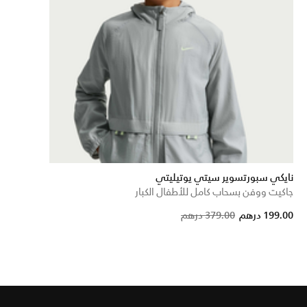
نايكي سبورتسوير سيتي يوتيليتي
جاكيت ووفن بسحاب كامل للأطفال الكبار
Price reduced fr
to
199.00 درهم
379.00 درهم