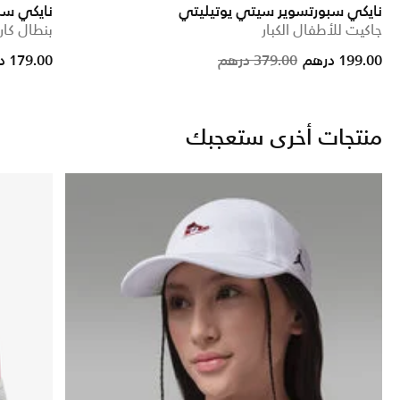
نايكي سبورتسوير سيتي يوتيليتي
نايكي سب
جاكيت للأطفال الكبار
بنطال كار
educed from
Price reduced fro
to
199.00 درهم
379.00 درهم
179.00 درهم
منتجات أخرى ستعجبك