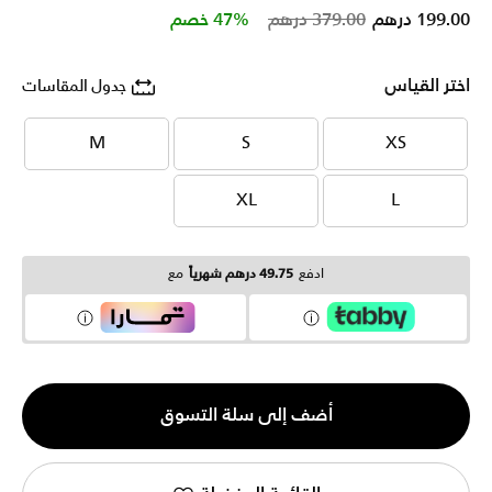
Price reduced from
to
199.00 درهم
379.00 درهم
47% خصم
اختر القياس
جدول المقاسات
M
S
XS
M
S
XS
XL
L
XL
L
ادفع
49.75 درهم شهرياً
مع
الكمية
أضف إلى سلة التسوق
1