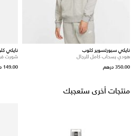
نايكي سبورتسوير كلوب
نايكي كل
هودي بسحاب كامل للرجال
شورت فري
rice reduced from
to
350.00 درهم
149.00 درهم
منتجات أخرى ستعجبك