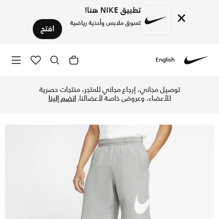
تطبيق NIKE هنا!
×
تسوق ملابس وأحذية رياضية
افتح
English
Nike
تسوق نايكي سبورتسوير كلوب شورت جرافيك للرجال - دارك جراي ه
توصيل مجاني، إرجاع مجاني للمتجر، منتجات حصرية
للأعضاء، وعروض خاصة لأعضائنا.
انضم إلينا