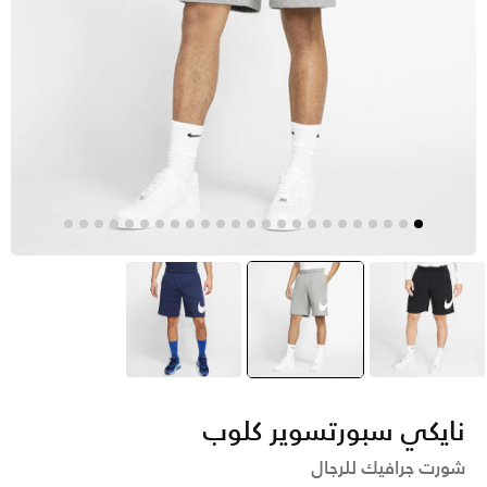
أسود
رمادي
selected
أزرق
نايكي سبورتسوير كلوب
شورت جرافيك للرجال