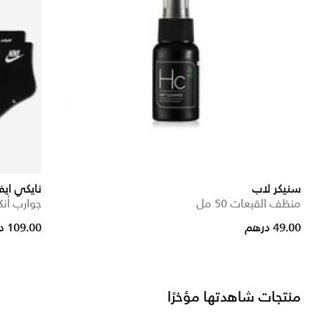
سنيكر لاب
نايكي اي
منظف القبعات 50 مل
جوارب أنكل (3 أ
49.00 درهم
109.00 درهم
منتجات شاهدتها مؤخرًا