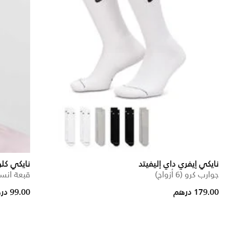
نايكي إيفري داي إليفيتد
نايكي كل
جوارب كرو (6 أزواج)
قبعة انستر
Price reduced from
to
179.00 درهم
99.00 درهم