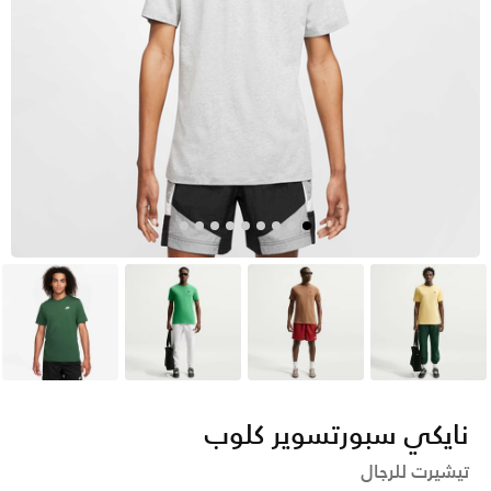
أصفر
بنى
أخضر
أخضر
نايكي سبورتسوير كلوب
تيشيرت للرجال