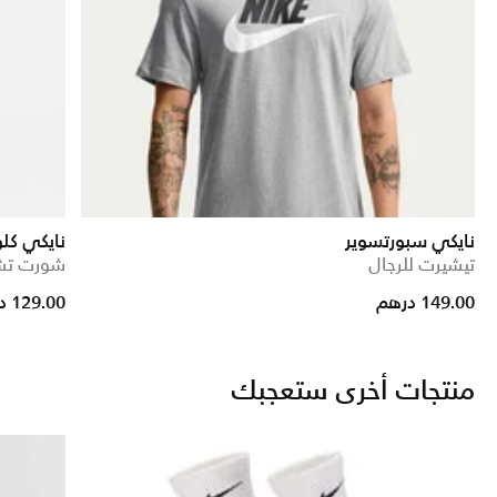
نايكي سبورتسوير
نايكي كل
تيشيرت للرجال
شورت تشي
rice reduced from
to
149.00 درهم
129.00 درهم
منتجات أخرى ستعجبك