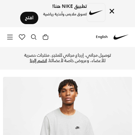
تطبيق NIKE هنا!
×
تسوق ملابس وأحذية رياضية
افتح
English
Nike
تسوق نايكي سبورتسوير كلوب تيشيرت للرجال - دارك جراي هيذر/أس
توصيل مجاني، إرجاع مجاني للمتجر، منتجات حصرية
للأعضاء، وعروض خاصة لأعضائنا.
انضم إلينا