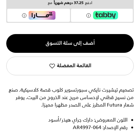
ادفع
37.25 درهم شهرياً
مع
الكمية
أضف إلى سلة التسوق
1
القائمة المفضلة
تصميم تيشيرت نايكي سبورتسوير كلوب قصة كلاسيكية. صنع
من نسيج قطني لإحساس مريح عند الخروج من البيت. يوفر
شعار Futura المطرز على الصدر مظهرا مميزا.
اللون المعروض: دارك جراي هيذر/أسود
رقم الإصدار: AR4997-064