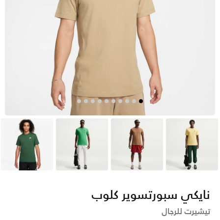
أصفر
بنى
أخضر
أخضر
نايكي سبورتسوير كلوب
تيشيرت للرجال