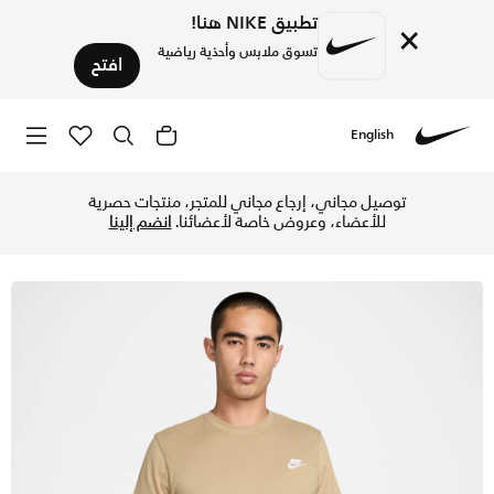
تطبيق NIKE هنا!
×
تسوق ملابس وأحذية رياضية
افتح
English
Nike
تسوق نايكي سبورتسوير كلوب تيشيرت للرجال - باراشوت بيج في ال
توصيل مجاني، إرجاع مجاني للمتجر، منتجات حصرية
للأعضاء، وعروض خاصة لأعضائنا.
انضم إلينا