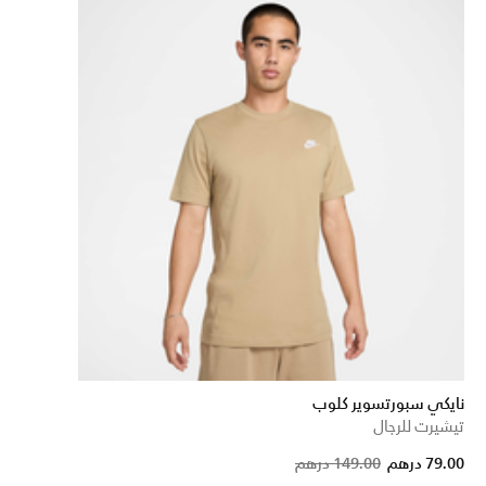
نايكي سبورتسوير كلوب
تيشيرت للرجال
Pri
79.00 درهم
149.00 درهم