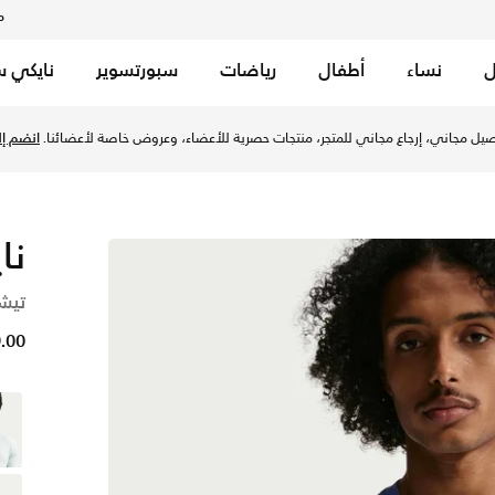
م
ل
نساء
أطفال
رياضات
سبورتسوير
نايكي س
 الإمارات عبر موقع نايكي اونلاين، واكتشف أحدث التشكيلات والإص
نا
تيش
79.00 