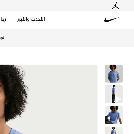
الأحدث والأبرز
رجا
Nike
تسوق نايكي سبورتسوير كلوب تيشيرت للرجال - رويال بالس في
خصم حتى %50 على تصاميم مختارة.
تسوق الآن