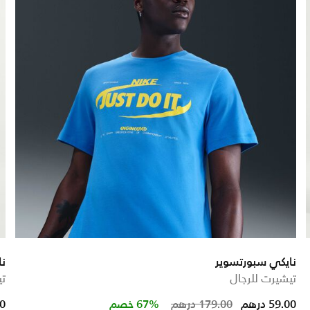
نايكي سبورتسوير
نا
تيشيرت للرجال
ت
 from
Price reduced 
to
59.00 درهم
179.00 درهم
67% خصم
00