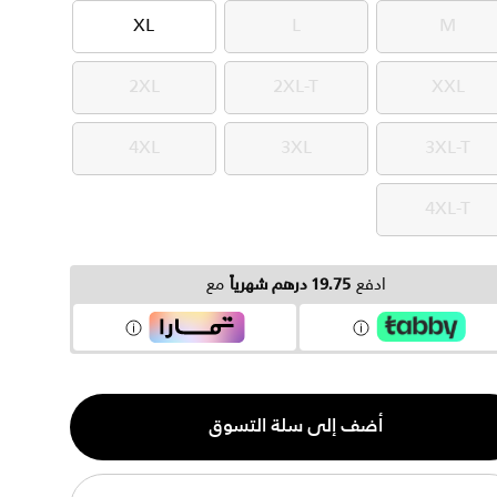
XL
L
M
XL
L
M
2XL
2XL-T
XXL
2XL
2XL-T
XXL
4XL
3XL
3XL-T
4XL
3XL
3XL-T
4XL-T
4XL-T
ادفع
19.75 درهم شهرياً
مع
ية
أضف إلى سلة التسوق