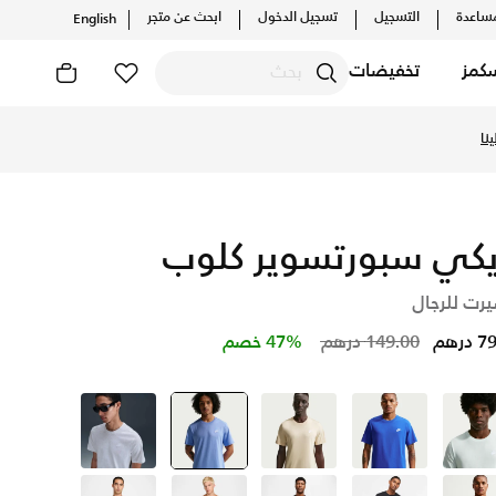
ساعدة
التسجيل
تسجيل الدخول
ابحث عن متجر
English
كمز
تخفيضات
دارات الحصرية. احصل على توصيل وإرجاع مجاني ✓ دفع نقداً ✓ عبر 
توصيل مجاني
يكي سبورتسوير كلوب
يرت للرجال
Price reduced from
to
درهم
149.00 درهم
47% خصم
أخضر
أزرق
بنى
أزرق
selected
رمادي