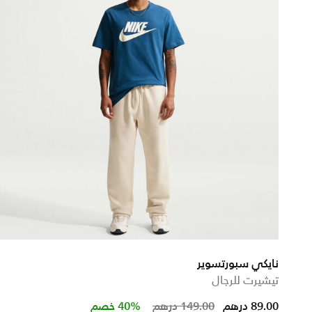
نايكي سبورتسوير
تيشيرت للرجال
from
Price reduced from
to
89.00 درهم
149.00 درهم
40% خصم