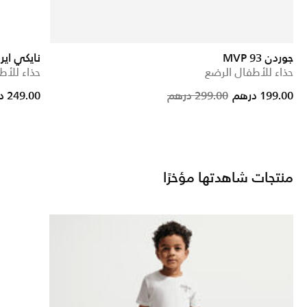
جوردن MVP 93
نايكي اي
حذاء للأطفال الرضع
حذاء للأط
rice reduced from
to
Price reduc
to
199.00 درهم
299.00 درهم
249.00 درهم
منتجات شاهدتها مؤخرًا