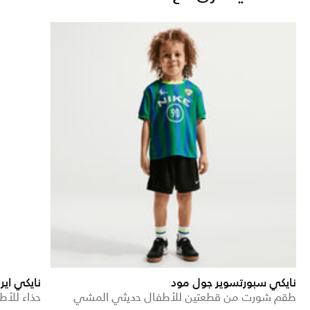
نايكي سبورتسوير جول مود
نايكي اي
طقم شورت من قطعتين للأطفال حديثي المشي
حذاء للأط