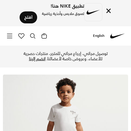
تطبيق NIKE هنا!
×
تسوق ملابس وأحذية رياضية
افتح
English
Nike
تسوق نايكي سبورتوير جول مود شورت فرينش تيري للأطفال الرضع 
توصيل مجاني، إرجاع مجاني للمتجر، منتجات حصرية
للأعضاء، وعروض خاصة لأعضائنا.
انضم إلينا