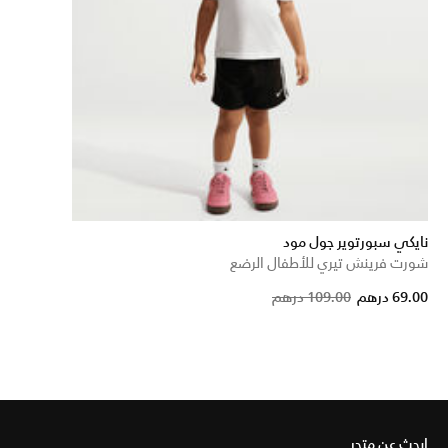
نايكي سبورتوير جول مود
شورت فرينش تيري للأطفال الرضع
Price redu
to
69.00 درهم
109.00 درهم
ابحث عن متجر