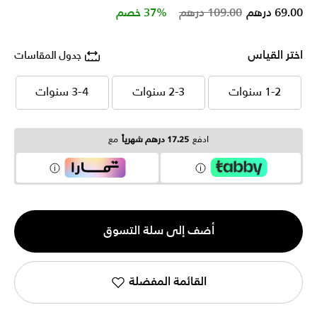
Price reduced from
to
69.00 درهم
109.00 درهم
37% خصم
اختر القياس
جدول المقاسات
1-2 سنوات
2-3 سنوات
3-4 سنوات
1-2 سنوات
2-3 سنوات
3-4 سنوات
ادفع
17.25 درهم شهرياً
مع
الكمية
أضف إلى سلة التسوق
1
القائمة المفضلة