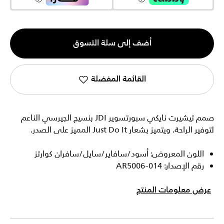
الكمية
أضف إلى سلة التسوق
1
القائمة المفضلة
صمم تيشيرت نايكي سبورتسوير JDI بنسيج الجيرسي الناعم
لتوفير الراحة. ويتميز بشعار Just Do It المميز على الصدر.
اللون المعروض: أسود/سافاير/سايل/سافران كوارتز
رقم الإصدار: AR5006-014
عرض معلومات المنتج