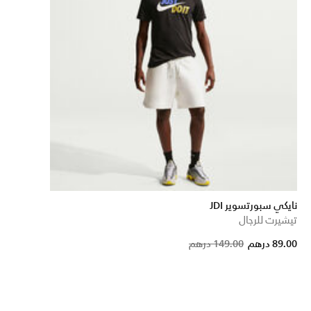
نايكي سبورتسوير JDI
تيشيرت للرجال
Pri
89.00 درهم
149.00 درهم