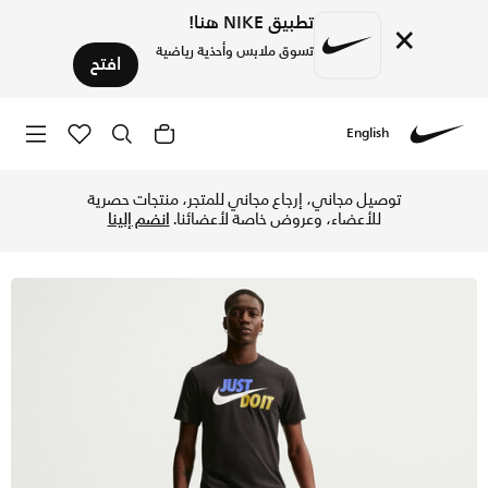
تطبيق NIKE هنا!
×
تسوق ملابس وأحذية رياضية
افتح
English
Nike
تسوق نايكي سبورتسوير JDI تيشيرت للرجال - أسود/سافاير/سايل/سافران كوارتز في الإمارات عبر موقع نايكي اونلاين، واكتشف أحدث التشكيلات والإصدارات الحصرية. احصل على توصيل وإرجاع مجاني ✓ دفع نقداً ✓ عبر تطبيق تابي ✓ وغيرها من الوسائل.
توصيل مجاني، إرجاع مجاني للمتجر، منتجات حصرية
للأعضاء، وعروض خاصة لأعضائنا.
انضم إلينا