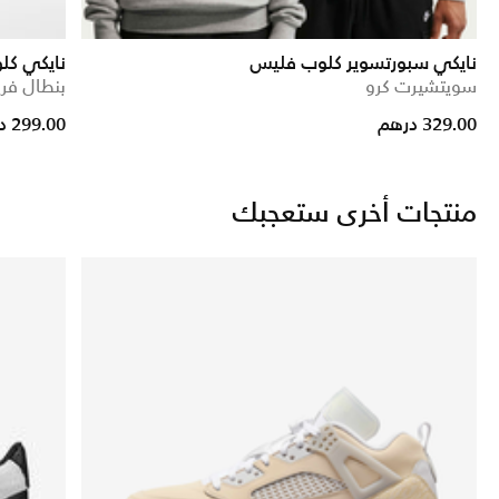
نايكي سبورتسوير كلوب فليس
نايكي كل
سويتشيرت كرو
بنطال فري
329.00 درهم
299.00 درهم
منتجات أخرى ستعجبك