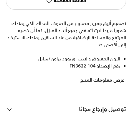
القائمة المفضلة
تصميم أنيق ومريح مصنوع من الصوف المحاك الذي يمنحك
شعورا مريحا لارتدائه في جميع أنحاء المنزل. كما أن خصره
المرتفع والمساحة الإضافية من عند الساقين يمنحك الاسترخاء
إلى أقصى حد.
اللون المعروض: لايت اوريوود براون/سايل
رقم الإصدار: FN3622-104
عرض معلومات المنتج
توصيل وإرجاع مجانًا