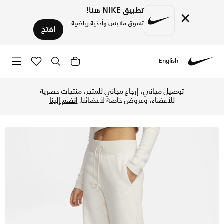
تطبيق NIKE هنا!
×
تسوق ملابس وأحذية رياضية
افتح
English
Nike
تسوق نايكي سبورتسوير فينكس بلش بنطال كوزي فليس هاي-ويستد وا
توصيل مجاني، إرجاع مجاني للمتجر، منتجات حصرية
للأعضاء، وعروض خاصة لأعضائنا.
انضم إلينا