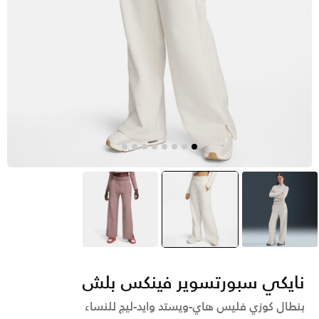
أبيض
ايفوري
selected
بنى
نايكي سبورتسوير فينكس بلش
بنطال كوزي فليس هاي-ويستد وايد-ليج للنساء