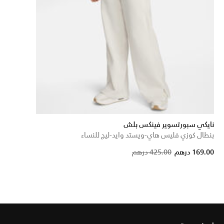
نايكي سبورتسوير فينكس بلش
بنطال كوزي فليس هاي-ويستد وايد-ليج للنساء
Price reduced from
to
169.00 درهم
425.00 درهم