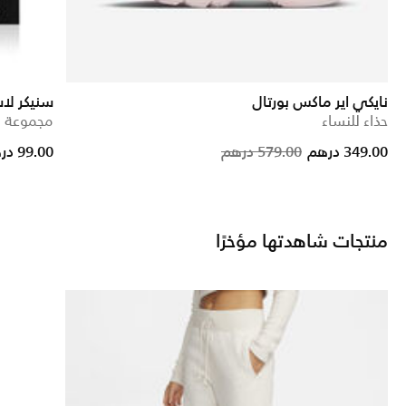
نايكي اير ماكس بورتال
سنيكر لا
حذاء للنساء
مجموعة ال
Price reduc
to
349.00 درهم
579.00 درهم
99.00 درهم
منتجات شاهدتها مؤخرًا