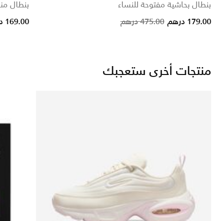
بنطال بحاشية مفتوحة للنساء
بنطال من
rice reduced from
to
Price reduce
to
179.00 درهم
475.00 درهم
169.00 درهم
منتجات أخرى ستعجبك