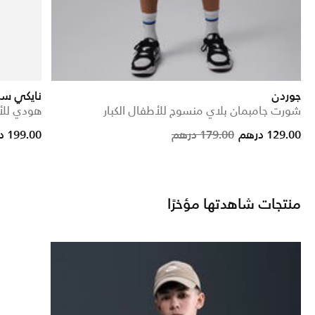
جوردن
نايكي سبو
شورت جامبمان بلاي منسوج للأطفال الكبار
هودي للأط
rice reduced from
to
Price reduced from
to
129.00 درهم
179.00 درهم
199.00 درهم
منتجات شاهدتها مؤخرًا