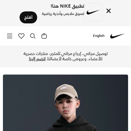
تطبيق NIKE هنا!
×
تسوق ملابس وأحذية رياضية
افتح
English
Nike
تسوق نايكي سبورتسوير تك فليس هودي بلوفر فضفاض للصغار الكبار
توصيل مجاني، إرجاع مجاني للمتجر، منتجات حصرية
للأعضاء، وعروض خاصة لأعضائنا.
انضم إلينا