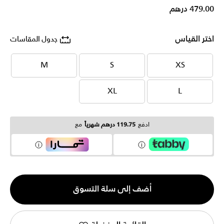
479.00 درهم
اختر القياس
جدول المقاسات
M
S
XS
M
S
XS
XL
L
XL
L
ادفع
119.75 درهم شهرياً
مع
الكمية
أضف إلى سلة التسوق
1