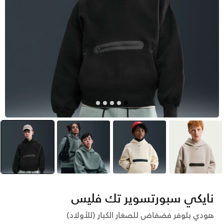
بنى
بنى
أخضر
أسود
selected
نايكي سبورتسوير تك فليس
هودي بلوفر فضفاض للصغار الكبار (للأولاد)