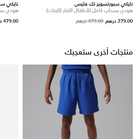
نايكي سبورتسوير تك فليس
نايكي سب
هودي بسحاب كامل للأطفال الكبار (للبنات)
هودي بسح
Price reduced from
to
279.00 درهم
479.00 درهم
479.00 درهم
منتجات أخرى ستعجبك