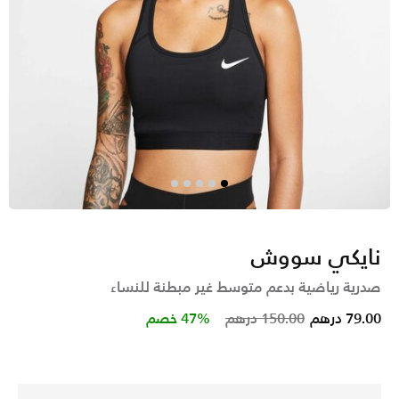
نايكي سووش
صدرية رياضية بدعم متوسط غير مبطنة للنساء
Price reduced from
to
79.00 درهم
150.00 درهم
47% خصم