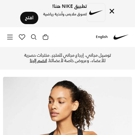
تطبيق NIKE هنا!
×
تسوق ملابس وأحذية رياضية
افتح
English
Nike
تسوق نايكي سووش صدرية رياضية بدعم متوسط غير مبطنة للنساء -
توصيل مجاني، إرجاع مجاني للمتجر، منتجات حصرية
للأعضاء، وعروض خاصة لأعضائنا.
انضم إلينا