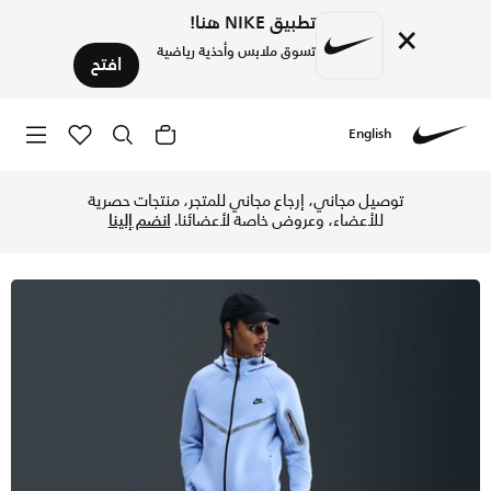
تطبيق NIKE هنا!
×
تسوق ملابس وأحذية رياضية
افتح
English
Nike
تسوق نايكي تك بنطال فليس بتفاصيل عاكسة للضوء للرجال - ألومن
توصيل مجاني، إرجاع مجاني للمتجر، منتجات حصرية
للأعضاء، وعروض خاصة لأعضائنا.
انضم إلينا