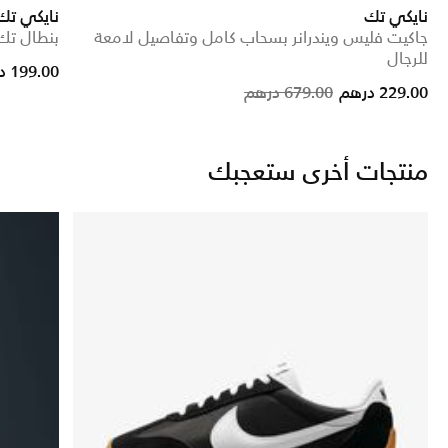
نايكي تك
نايكي تك
جاكيت فليس ويندرانر بسحاب كامل وتفاصيل لامعة
بنطال تك
للرجال
rice reduced from
to
199.00 درهم
Price reduced from
to
229.00 درهم
679.00 درهم
منتجات أخرى ستعجبك