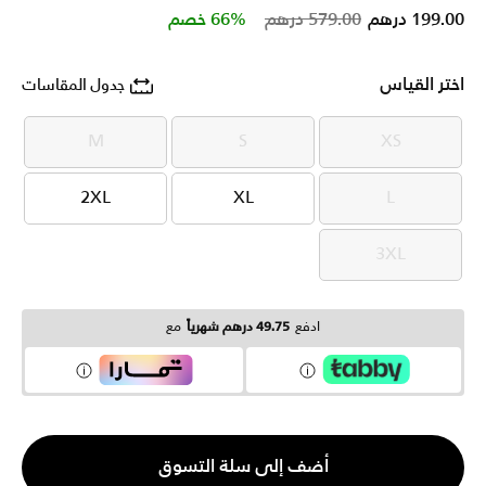
Price reduced from
to
199.00 درهم
579.00 درهم
66% خصم
اختر القياس
جدول المقاسات
M
S
XS
M
S
XS
2XL
XL
L
2XL
XL
L
3XL
3XL
ادفع
49.75 درهم شهرياً
مع
الكمية
أضف إلى سلة التسوق