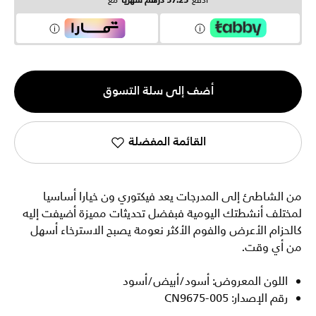
ادفع
57.25 درهم شهرياً
مع
الكمية
أضف إلى سلة التسوق
1
القائمة المفضلة
من الشاطئ إلى المدرجات يعد فيكتوري ون خيارا أساسيا
لمختلف أنشطتك اليومية فبفضل تحديثات مميزة أضيفت إليه
كالحزام الأعرض والفوم الأكثر نعومة يصبح الاسترخاء أسهل
من أي وقت.
اللون المعروض: أسود/أبيض/أسود
رقم الإصدار: CN9675-005