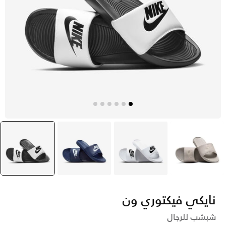
بنى
أبيض
أزرق
أسود
selected
نايكي فيكتوري ون
شبشب للرجال