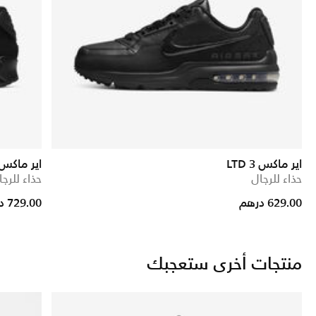
اير ماكس LTD 3
اير ماكس 0
حذاء للرجال
حذاء للرجا
629.00 درهم
729.00 درهم
منتجات أخرى ستعجبك