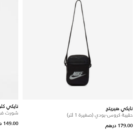
نايكي كل
نايكي هيريتج
شورت فري
حقيبة كروس-بودي (صغيرة 1 لتر)
rice reduced from
to
149.00 درهم
179.00 درهم