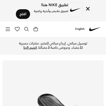
تطبيق NIKE هنا!
×
تسوق ملابس وأحذية رياضية
افتح
English
Nike
تسوق نايكي فيكتوري ون شبشب للرجال - أسود/أبيض/أسود في الإم
توصيل مجاني، إرجاع مجاني للمتجر، منتجات حصرية
للأعضاء، وعروض خاصة لأعضائنا.
انضم إلينا