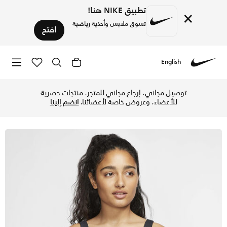
تطبيق NIKE هنا!
×
تسوق ملابس وأحذية رياضية
افتح
English
Nike
تسوق نايكي يوغا لوكس تيشيرت قصير انفاينلون للنساء - أسود/دا
توصيل مجاني، إرجاع مجاني للمتجر، منتجات حصرية
للأعضاء، وعروض خاصة لأعضائنا.
انضم إلينا