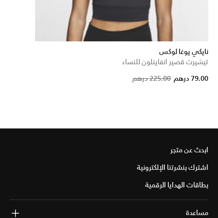
نايكي يوغا لوكس
تيشيرت قصير انفاينلون للنساء
Price r
to
79.00 درهم
225.00 درهم
ابحث عن متجر
اشترك بنشرتنا الإلكترونية
بطاقات الهدايا الرقمية
مساعدة