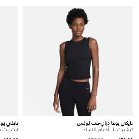
نايكي يوغا دراي-فت لوكس
نايكي يو
تيشيرت بلا أكمام للنساء
تيشيرت جا