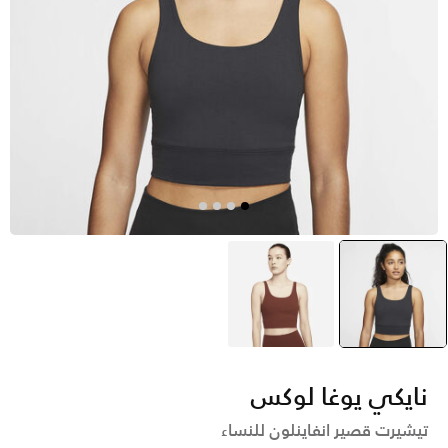
أسود
selected
بنى
نايكي يوغا لوكس
تيشيرت قصير انفاينلون للنساء