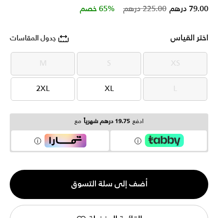
Price reduced from
to
79.00 درهم
225.00 درهم
65% خصم
اختر القياس
جدول المقاسات
M
S
XS
M
S
XS
2XL
XL
L
2XL
XL
L
ادفع
19.75 درهم شهرياً
مع
الكمية
أضف إلى سلة التسوق
1