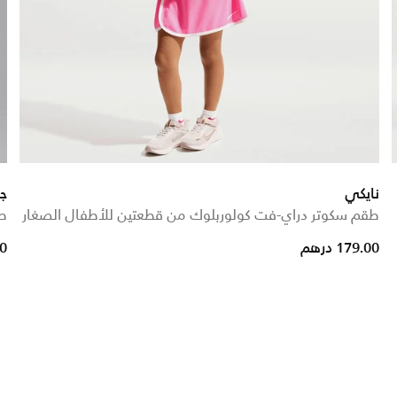
نايكي
ج
طقم سكوتر دراي-فت كولوربلوك من قطعتين للأطفال الصغار
طق
179.00 درهم
00