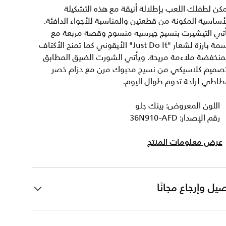
كن لطفلك اللعب بإطلالة أنيقة مع هذه التشكيلة
أساسية المكونة من قطعتين والمناسبة للأجواء الدافئة.
أتي التيشيرت بنسيج جيرسيه منسوج وقصة مربعة مع
رسمة بارزة لشعار "Just Do It" الأيقوني كما تمنح الأكتاف
لمنخفضة ملاءمة مريحة. ويأتي الشورت الضيق المطابق
تصميم كلاسيكي من نسيج محبوك مرن مع حزام خصر
طاطي لراحة تدوم طوال اليوم.
اللون المعروض: بينك جلو
رقم الإصدار: 36N910-AFD
عرض معلومات المنتج
يل وإرجاع مجانًا