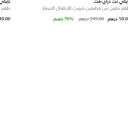
ايكي نت دراي-فت
نايكي
قم مكون من قطعتين شورت للأطفال الصغار
طقم ت
rom
Price reduced fr
to
59. درهم
249.00 درهم
76% خصم
149.00 در