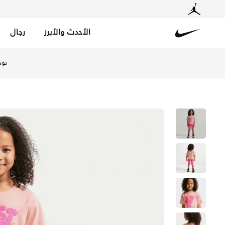
الأحدث والأبرز
رجال
Nike
تسوق نايكي بولد بلاي طقم شورت بايك مكون من قطعتين للأطف
توص