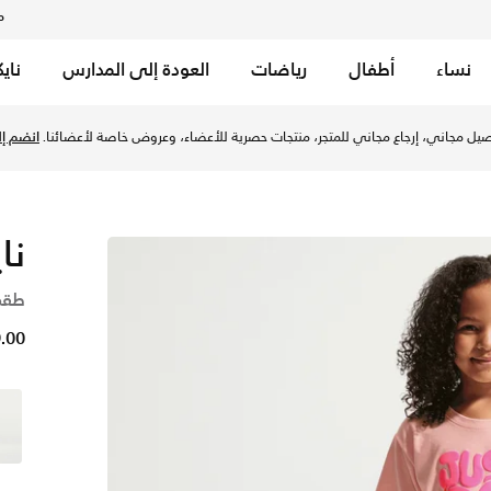
م
نساء
أطفال
رياضات
العودة إلى المدارس
ناي
ال الصغار - بينك جلو في الإمارات عبر موقع نايكي اونلاين، واكت
يل مجاني، إرجاع مجاني للمتجر، منتجات حصرية للأعضاء، وعروض خاصة لأعضائنا.
انضم إلي
نا
طقم
129.00