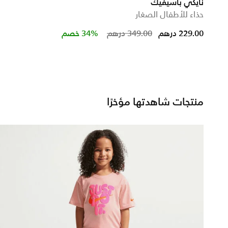
نايكي باسيفيك
حذاء للأطفال الصغار
Price reduced from
to
229.00 درهم
349.00 درهم
34% خصم
منتجات شاهدتها مؤخرًا