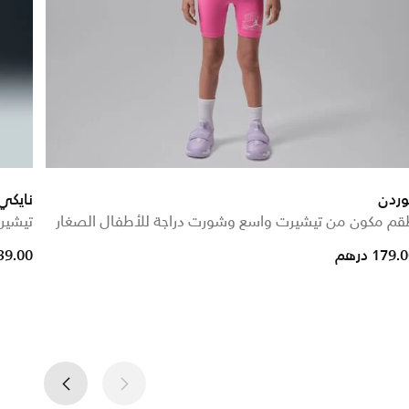
وردن
نايكي
م مكون من تيشيرت واسع وشورت دراجة للأطفال الصغار
تيشير
reduced from
to
179. درهم
39.00 دره