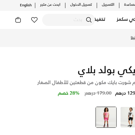
ساعدة
التسجيل
تسجيل الدخول
ابحث عن متجر
English
كي سكمز
تخفيضات
شف أحدث التشكيلات والإصدارات الحصرية. احصل على توصيل وإرجاع 
نا
يكي بولد بلاي
 شورت بايك مكون من قطعتين للأطفال الصغار
Price reduced from
to
 درهم
179.00 درهم
28% خصم
أسود
وردي
selected