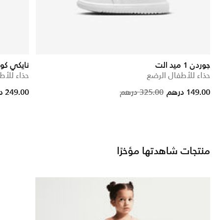
جوردن 1 ميد الت
نايكي كور
حذاء للأطفال الرضع
حذاء للأط
Price reduc
to
149.00 درهم
325.00 درهم
249.00 درهم
منتجات شاهدتها مؤخرًا