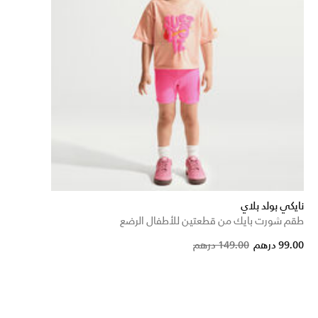
نايكي بولد بلاي
طقم شورت بايك من قطعتين للأطفال الرضع
Price reduced from
to
99.00 درهم
149.00 درهم