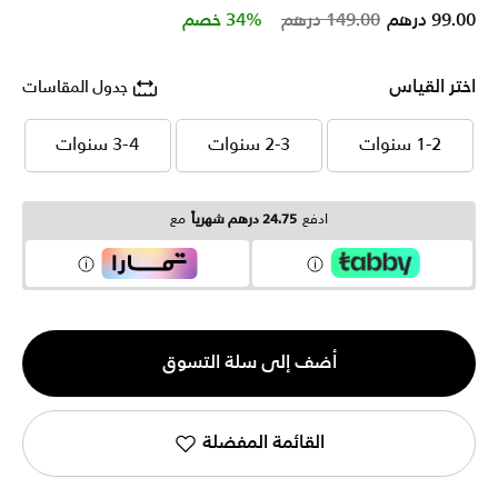
Price reduced from
to
99.00 درهم
149.00 درهم
34% خصم
اختر القياس
جدول المقاسات
1-2 سنوات
2-3 سنوات
3-4 سنوات
1-2 سنوات
2-3 سنوات
3-4 سنوات
ادفع
24.75 درهم شهرياً
مع
الكمية
أضف إلى سلة التسوق
1
القائمة المفضلة