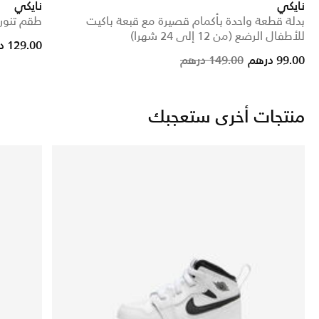
نايكي
نايكي
بدلة قطعة واحدة بأكمام قصيرة مع قبعة باكيت
طقم تنور
للأطفال الرضع (من 12 إلى 24 شهرا)
129.00 درهم
rice reduced from
to
99.00 درهم
149.00 درهم
منتجات أخرى ستعجبك