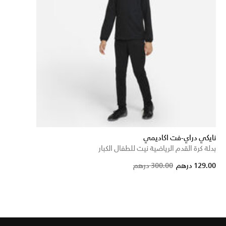
نايكي دراي-فت اكاديمي
بدلة كرة القدم الرياضية نيت للطفال الكبار
Price reduced fr
to
129.00 درهم
300.00 درهم