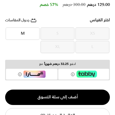
Price reduced from
to
129.00 درهم
300.00 درهم
57% خصم
اختر القياس
جدول المقاسات
M
S
XS
M
S
XS
XL
L
XL
L
ادفع
32.25 درهم شهرياً
مع
الكمية
أضف إلى سلة التسوق
1