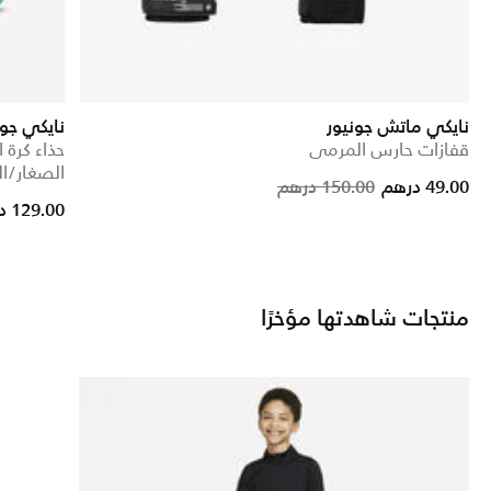
نايكي ماتش جونيور
نايكي جونيور
قفازات حارس المرمى
حذاء كرة 
الصغار/الك
Price red
to
49.00 درهم
150.00 درهم
129.00 درهم
منتجات شاهدتها مؤخرًا