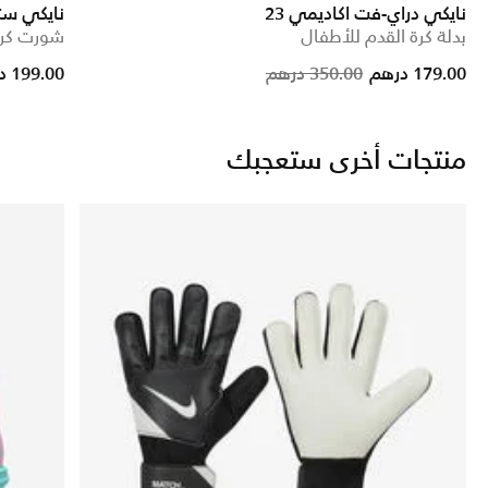
نايكي دراي-فت اكاديمي 23
نايكي ست
بدلة كرة القدم للأطفال
شورت كرة 
Price reduc
to
179.00 درهم
350.00 درهم
199.00 درهم
منتجات أخرى ستعجبك