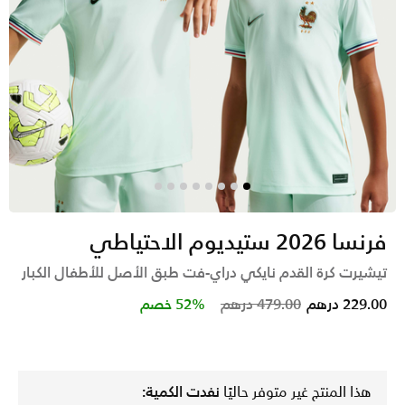
فرنسا 2026 ستيديوم الاحتياطي
تيشيرت كرة القدم نايكي دراي-فت طبق الأصل للأطفال الكبار
Price reduced from
to
229.00 درهم
479.00 درهم
52% خصم
هذا المنتج غير متوفر حاليًا
نفدت الكمية: