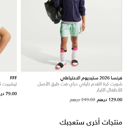
فرنسا 2026 ستيديوم الاحتياطي
FFF
شورت كرة القدم نايكي دراي-فت طبق الأصل
تيشيرت كر
للأطفال الكبار
e reduced from
to
79.00 درهم
Price reduced from
to
129.00 درهم
249.00 درهم
منتجات أخرى ستعجبك