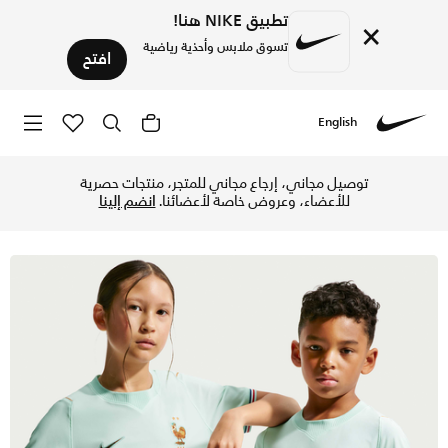
تطبيق NIKE هنا!
×
تسوق ملابس وأحذية رياضية
افتح
English
Nike
تسوق فرنسا 2026 ستيديوم الاحتياطي تيشيرت كرة القدم نايكي دراي-فت طبق الأصل للأطفال الكبار - إيجلو/مونارك/مونارك في الإمارات عبر موقع نايكي اونلاين، واكتشف أحدث التشكيلات والإصدارات الحصرية. احصل على توصيل وإرجاع مجاني ✓ دفع نقداً ✓ عبر تطبيق تابي ✓ وغيرها من الوسائل.
توصيل مجاني، إرجاع مجاني للمتجر، منتجات حصرية
للأعضاء، وعروض خاصة لأعضائنا.
انضم إلينا