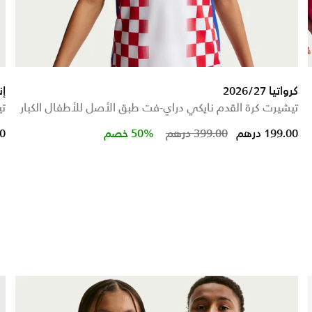
كرواتيا 2026/27
إنجلت
تيشيرت كرة القدم نايكي دراي-فت طبق الأصل للأطفال الكبار
تي
Price reduced from
to
199.00 درهم
399.00 درهم
50% خصم
00