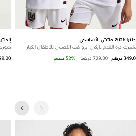
را 2026 ماتش الأساسي
إنجلترا 2026 ستيديوم الأ
شيرت كرة القدم نايكي ايرو-فت الأصلي للأطفال الكبار
شورت 
Price reduced from
to
349. درهم
729.00 درهم
52% خصم
129.00 در