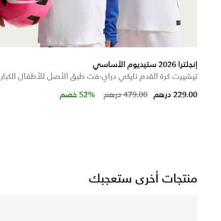
إنجلترا 2026 ستيديوم الأساسي
تيشيرت كرة القدم نايكي دراي-فت طبق الأصل للأطفال الكبار
Price reduced from
to
229.00 درهم
479.00 درهم
52% خصم
منتجات أخرى ستعجبك