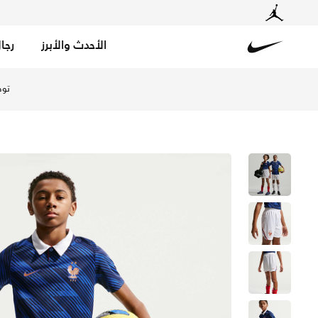
الأحدث والأبرز
رجا
Nike
تسوق فرنسا 2026 ستيديوم الأساسي شورت كرة القدم نايكي دراي-فت طبق الأصل للأطفال الكبار - أبيض/ميتالك كوبر في الإمارات عبر موقع نايكي اونلاين، واكتشف أحدث التشكيلات والإصدارات الحصرية. احصل على توصيل وإرجاع مجاني ✓ دفع نقداً ✓ عبر تطبيق تابي ✓ وغيرها من الوسائل.
توص