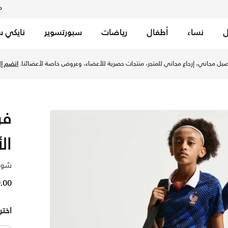
م
ل
نساء
أطفال
رياضات
سبورتسوير
نايكي س
يل مجاني، إرجاع مجاني للمتجر، منتجات حصرية للأعضاء، وعروض خاصة لأعضائنا.
انضم إلي
ال
شورت
129.00
اختر