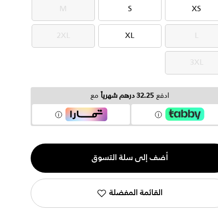
M
S
XS
M
S
XS
2XL
XL
L
2XL
XL
L
3XL
3XL
ادفع
32.25 درهم شهرياً
مع
ية
أضف إلى سلة التسوق
القائمة المفضلة