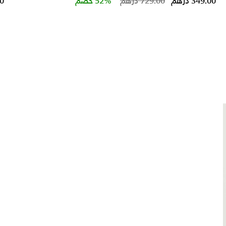
Price reduced from
to
349.00 درهم
729.00 درهم
52% خصم
00