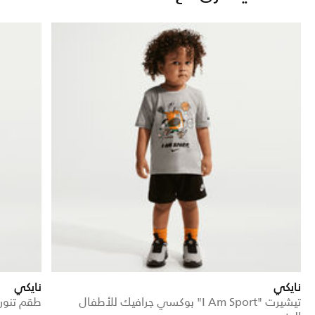
نايكي
نايكي
تيشيرت "I Am Sport" بوكسي جرافيك للأطفال
طقم تنور