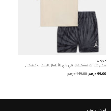
جوردن
طقم شورت فيستيفال تاي داي للأطفال الصغار - قطعتان
Price reduced from
to
99.00 درهم
149.00 درهم
ابحث عن متجر