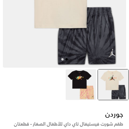
رمادي
selected
أصفر
جوردن
طقم شورت فيستيفال تاي داي للأطفال الصغار - قطعتان