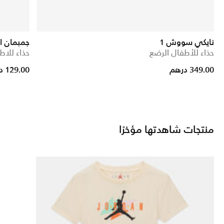
نايكي سووش 1
جمبمان ا
حذاء للأطفال الرضع
حذاء للاط
rice reduced from
to
349.00 درهم
129.00 درهم
منتجات شاهدتها مؤخرًا