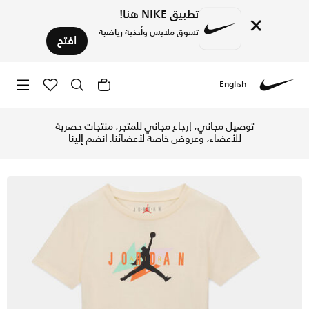
تطبيق NIKE هنا!
×
تسوق ملابس وأحذية رياضية
افتح
English
Nike
تسوق جوردن طقم شورت فيستيفال تاي داي للأطفال الصغار - قطعتا
توصيل مجاني، إرجاع مجاني للمتجر، منتجات حصرية
للأعضاء، وعروض خاصة لأعضائنا.
انضم إلينا