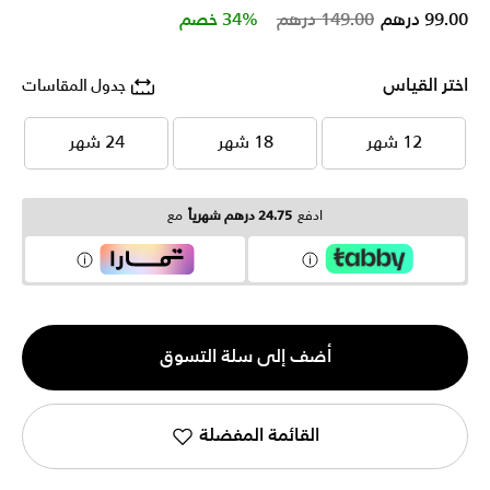
Price reduced from
to
99.00 درهم
149.00 درهم
34% خصم
اختر القياس
جدول المقاسات
12 شهر
18 شهر
24 شهر
12 شهر
18 شهر
24 شهر
ادفع
24.75 درهم شهرياً
مع
الكمية
أضف إلى سلة التسوق
1
القائمة المفضلة