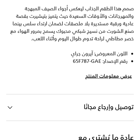
صمم هذا الطقم الجذاب ليعكس أجواء الصيف المبهجة
والمهرجانات والأوقات السعيدة حيث يتميز بتيشيرت بقصة
عادية ورقبة مستديرة بلا ملصقات لضمان ارتداء سلس بينما
صنع الشورت من نسيج شبكي محبوك يسمح بمرور الهواء مع
خصر مطاطي لراحة تدوم طوال اليوم وأثناء اللعب.
اللون المعروض: آيرون جراي
رقم الإصدار: 65F787-GAE
عرض معلومات المنتج
توصيل وإرجاع مجانًا
عادة ما يُشترى مع