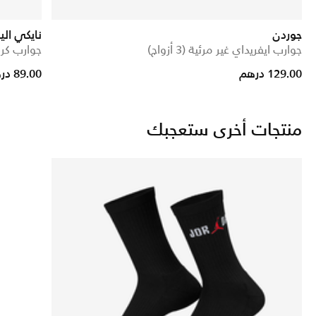
جوردن
نايكي الي
جوارب ايفريداي غير مرئية (3 أزواج)
جوارب كرة
129.00 درهم
89.00 درهم
منتجات أخرى ستعجبك