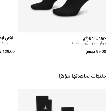
جوردن افريداي
نايكي ايف
جوارب كرو (زوج واحد)
جوارب كرو (3 أز
99.00 درهم
129.00 درهم
منتجات شاهدتها مؤخرًا