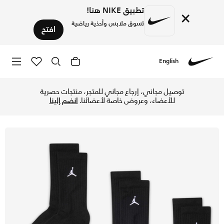
تطبيق NIKE هنا!
×
تسوق ملابس وأحذية رياضية
افتح
English
Nike
تسوق جوردن جوارب ايفريداي كرو (3 أزواج) - أسود/أبيض في الإمارات عبر موقع نايكي اونلاين، واكتشف أحدث التشكيلات والإصدارات الحصرية. احصل على توصيل وإرجاع مجاني ✓ دفع نقداً ✓ عبر تطبيق تابي ✓ وغيرها من الوسائل.
توصيل مجاني، إرجاع مجاني للمتجر، منتجات حصرية
للأعضاء، وعروض خاصة لأعضائنا.
انضم إلينا