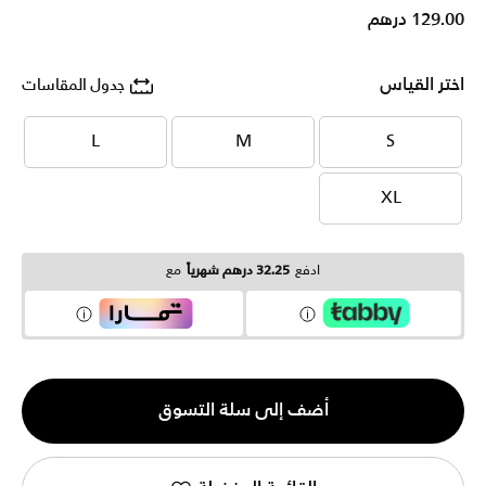
129.00 درهم
اختر القياس
جدول المقاسات
L
M
S
L
M
S
XL
XL
ادفع
32.25 درهم شهرياً
مع
الكمية
أضف إلى سلة التسوق
1