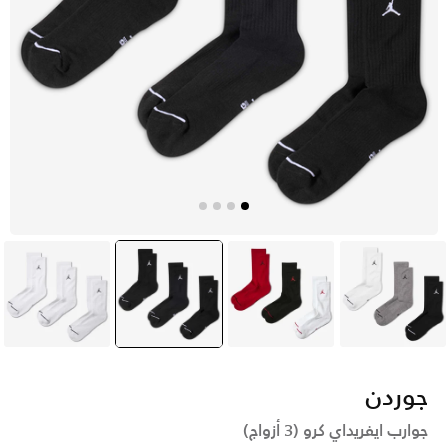
أبيض
أحمر
أسود
selected
أبيض
جوردن
جوارب ايفريداي كرو (3 أزواج)