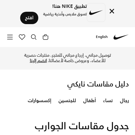
تطبيق NIKE هنا!
×
تسوق ملابس وأحذية رياضية
افتح
English
Nike
تعرف على جدول مقاسات الجوارب الرياضية للكلّ عبر موقع نايكي
توصيل مجاني، إرجاع مجاني للمتجر، منتجات حصرية
للأعضاء، وعروض خاصة لأعضائنا.
انضم إلينا
دليل مقاسات نايكي
رجال
نساء
أطفال
للجنسين
إكسسوارات
جدول مقاسات الجوارب