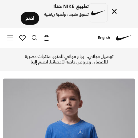
تطبيق NIKE هنا!
×
تسوق ملابس وأحذية رياضية
افتح
English
Nike
تسوق جوردن تيشيرت اير مطرز بمظهر باهت للأطفال الصغار - جيم 
توصيل مجاني، إرجاع مجاني للمتجر، منتجات حصرية
للأعضاء، وعروض خاصة لأعضائنا.
انضم إلينا