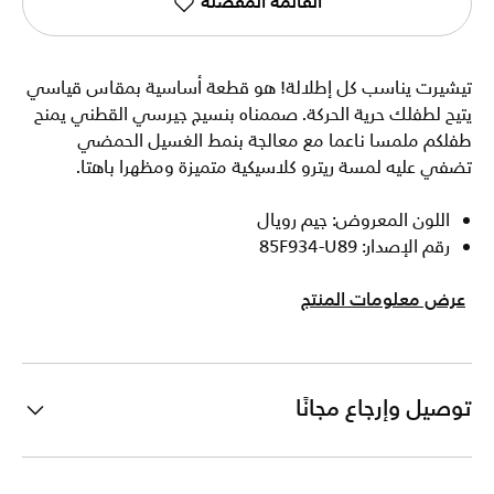
القائمة المفضلة
تيشيرت يناسب كل إطلالة! هو قطعة أساسية بمقاس قياسي
يتيح لطفلك حرية الحركة. صممناه بنسيج جيرسي القطني يمنح
طفلكم ملمسا ناعما مع معالجة بنمط الغسيل الحمضي
تضفي عليه لمسة ريترو كلاسيكية متميزة ومظهرا باهتا.
اللون المعروض: جيم رويال
رقم الإصدار: 85F934-U89
عرض معلومات المنتج
توصيل وإرجاع مجانًا