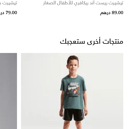
تيشيرت ريست أند ريكافري للأطفال الصغار
تيشيرت ج
89.00 درهم
79.00 درهم
منتجات أخرى ستعجبك