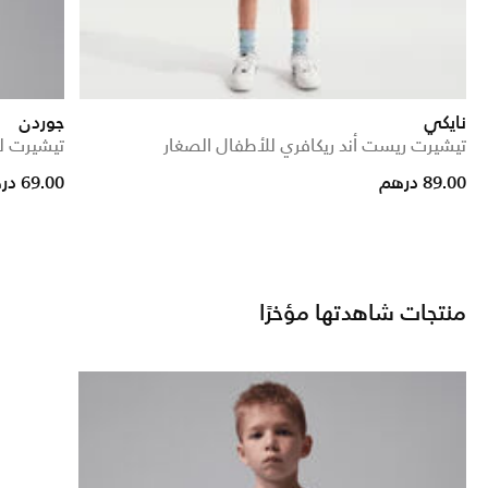
نايكي
جوردن
تيشيرت ريست أند ريكافري للأطفال الصغار
تيشيرت ل
Price reduced from
to
89.00 درهم
69.00 درهم
منتجات شاهدتها مؤخرًا