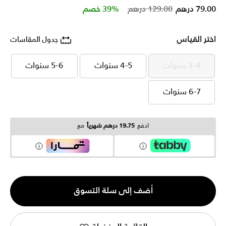
Price reduced from
to
79.00 درهم
129.00 درهم
39% خصم
اختر القياس
جدول المقاسات
3-4 سنوات
4-5 سنوات
5-6 سنوات
3-4 سنوات
4-5 سنوات
5-6 سنوات
6-7 سنوات
6-7 سنوات
ادفع
19.75 درهم شهرياً
مع
الكمية
أضف إلى سلة التسوق
1