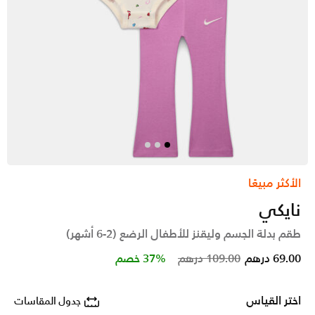
الأكثر مبيعًا
نايكي
طقم بدلة الجسم وليقنز للأطفال الرضع (2-6 أشهر)
Price reduced from
to
69.00 درهم
109.00 درهم
37% خصم
اختر القياس
جدول المقاسات