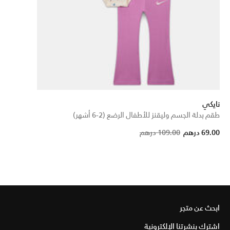
نايكي
طقم بدلة الجسم وليقنز للأطفال الرضع (2-6 أشهر)
Price reduced from
to
69.00 درهم
109.00 درهم
ابحث عن متجر
اشترك بنشرتنا الإلكترونية