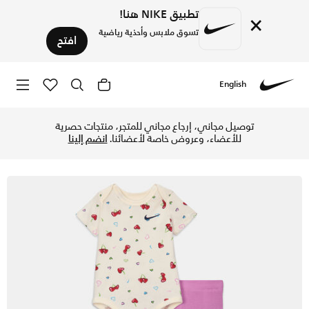
تطبيق NIKE هنا!
×
تسوق ملابس وأحذية رياضية
افتح
English
Nike
تسوق نايكي طقم بدلة الجسم وليقنز للأطفال الرضع (2-6 أشهر) - لايت ماجنتا في الإمارات عبر موقع نايكي اونلاين، واكتشف أحدث التشكيلات والإصدارات الحصرية. احصل على توصيل وإرجاع مجاني ✓ دفع نقداً ✓ عبر تطبيق تابي ✓ وغيرها من الوسائل.
توصيل مجاني، إرجاع مجاني للمتجر، منتجات حصرية
للأعضاء، وعروض خاصة لأعضائنا.
انضم إلينا