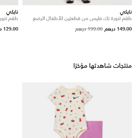
نايكي
نايكي
طقم تنورة تك فليس من قطعتين للأطفال الرضع
طقم تنور
Price reduced from
to
149.00 درهم
199.00 درهم
129.00 درهم
منتجات شاهدتها مؤخرًا