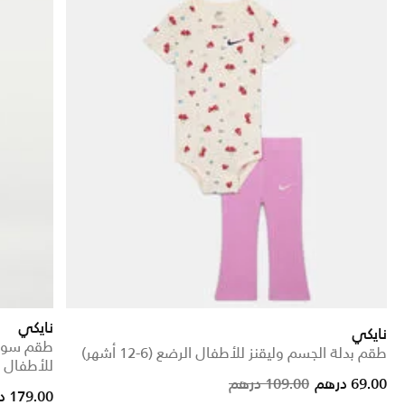
نايكي
نايكي
طقم سويت
طقم بدلة الجسم وليقنز للأطفال الرضع (6-12 أشهر)
للأطفال 
Price reduced from
to
69.00 درهم
109.00 درهم
179.00 درهم