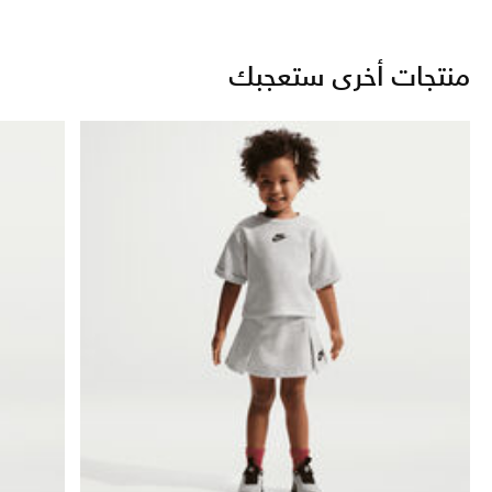
منتجات أخرى ستعجبك