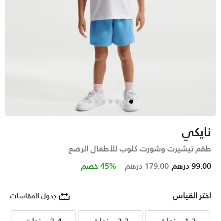
نايكي
طقم تيشيرت وشورت كلوب للأطفال الرضع
Price reduced from
to
99.00 درهم
179.00 درهم
45% خصم
اختر القياس
جدول المقاسات