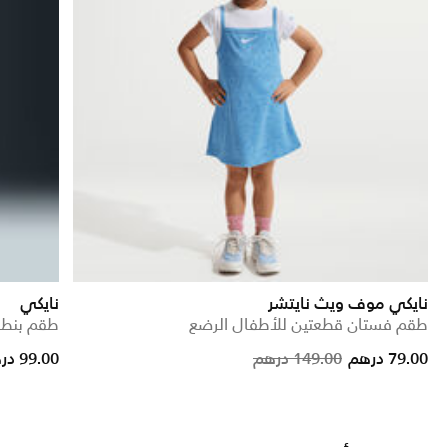
نايكي موف ويث نايتشر
نايكي
طقم فستان قطعتين للأطفال الرضع
طقم بنطا
om
Price reduced fro
to
79.00 درهم
149.00 درهم
99.00 درهم