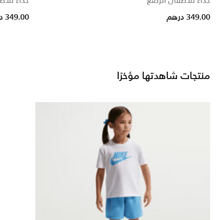
حذاء للأطفال الرضع
حذاء للأط
349.00 درهم
349.00 درهم
منتجات شاهدتها مؤخرًا