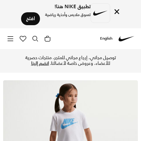
تطبيق NIKE هنا!
×
تسوق ملابس وأحذية رياضية
افتح
English
Nike
تسوق نايكي طقم تيشيرت وشورت كلوب للأطفال الرضع - يونيفرسيت
توصيل مجاني، إرجاع مجاني للمتجر، منتجات حصرية
للأعضاء، وعروض خاصة لأعضائنا.
انضم إلينا