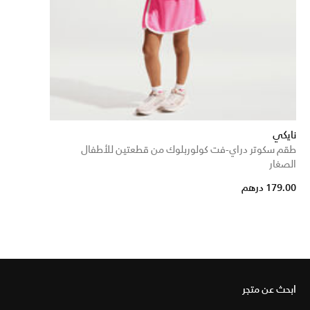
نايكي
طقم سكوتر دراي-فت كولوربلوك من قطعتين للأطفال
الصغار
179.00 درهم
ابحث عن متجر