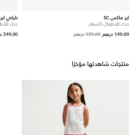
اير ماكس SC
نايكي اير
حذاء للاطفال الصغار
حذاء للأط
rice reduced from
to
Price reduc
to
149.00 درهم
329.00 درهم
249.00 درهم
منتجات شاهدتها مؤخرًا