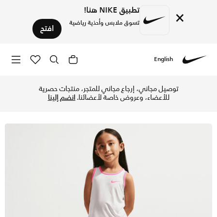
تطبيق NIKE هنا!
×
تسوق ملابس وأحذية رياضية
افتح
English
Nike
تسوق نايكي طقم سكوتر دراي-فت كولوربلوك من قطعتين للأطفال ال
توصيل مجاني، إرجاع مجاني للمتجر، منتجات حصرية
للأعضاء، وعروض خاصة لأعضائنا.
انضم إلينا