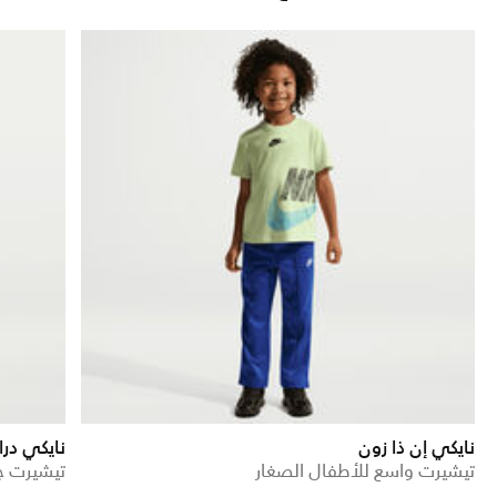
نايكي إن ذا زون
نايكي در
تيشيرت واسع للأطفال الصغار
تيشيرت ج