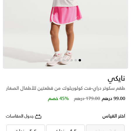
نايكي
طقم سكوتر دراي-فت كولوربلوك من قطعتين للأطفال الصغار
Price reduced from
to
99.00 درهم
179.00 درهم
45% خصم
اختر القياس
جدول المقاسات