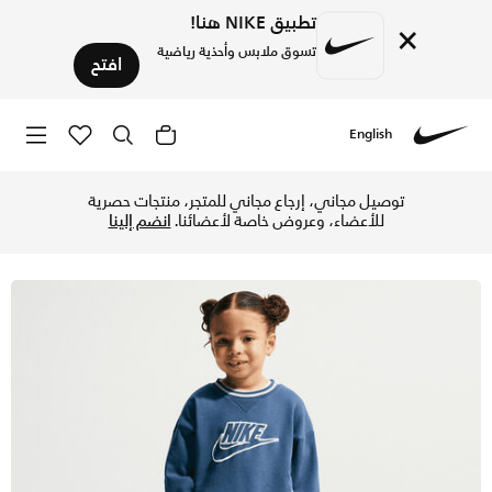
تطبيق NIKE هنا!
×
تسوق ملابس وأحذية رياضية
افتح
English
Nike
تسوق نايكي طقم سويتشيرت فرنش تيري كولوربلوك من قطعتين للأط
توصيل مجاني، إرجاع مجاني للمتجر، منتجات حصرية
للأعضاء، وعروض خاصة لأعضائنا.
انضم إلينا