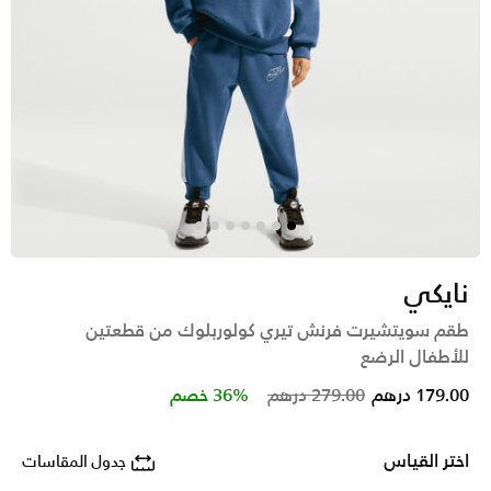
نايكي
طقم سويتشيرت فرنش تيري كولوربلوك من قطعتين
للأطفال الرضع
Price reduced from
to
179.00 درهم
279.00 درهم
36% خصم
اختر القياس
جدول المقاسات