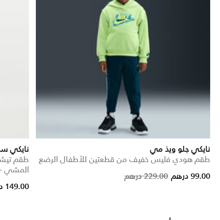
نايكي جلو ويذ مي
نايكي سب
طقم هودي فليس خفيف من قطعتين للأطفال الرضع
طقم تيشي
المشي - 
Price reduced from
to
99.00 درهم
229.00 درهم
149.00 درهم