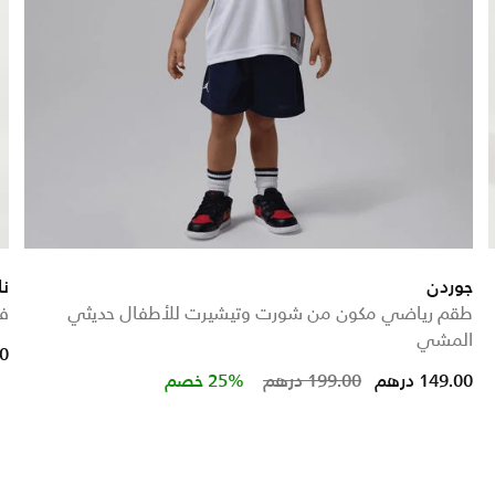
جوردن
نا
طقم رياضي مكون من شورت وتيشيرت للأطفال حديثي
فس
المشي
ed from
00
Price reduced from
to
149.00 درهم
199.00 درهم
25% خصم