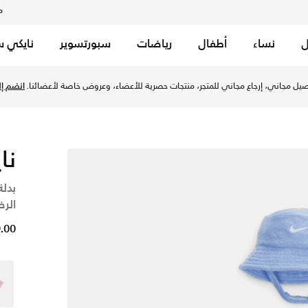
م
ل
نساء
أطفال
رياضات
سبورتسوير
نايكي س
 وإرجاع مجاني ✓ دفع نقداً ✓ عبر تطبيق تابي ✓ وغيرها من الوسائل.
يل مجاني، إرجاع مجاني للمتجر، منتجات حصرية للأعضاء، وعروض خاصة لأعضائنا.
انضم إلي
نا
بدلة
الرضع (م
129.00