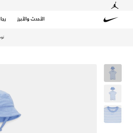
الأحدث والأبرز
رجا
Nike
تسوق نايكي بدلة قطعة واحدة بأكمام قصيرة مع قبعة باكيت للأطفال الرضع (من 12 إلى 24 شهرا) - كوبلات بليس في الإمارات عبر موقع نايكي اونلاين، واكتشف أحدث التشكيلات والإصدارات الحصرية. احصل على توصيل
توص