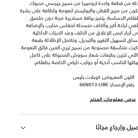
دلة من قطعة واحدة (رومبير) من نسيج جيرسي محبوك
كون من مزيج القطن والبوليستر لنعومة ولطافة على بشرة
لكم الحساسة. يتميز بياقة مستديرة مرنة دون ملصق
في لراحة أكبر وأكتاف منسدلة لمقاس منايب بالإضافة
ى أزرار كبس للإغلاق من الخلف وعند الدرزات الداخلية
ساق لتسهيل التغيير والتبديل. وتكتمل الإطلالة بقبعة
كيت متناسقة مصنوعة من نسيج تيري المرن فائق النعومة
التي تتزين بطبعات شعار سووش المحبوكة على كامل
كلها لتناسب أحذية أو جوارب نايكي الخاصة بطفلكم.
اللون المعروض: كوبلات بليس
رقم الإصدار: 66N013-U8K
عرض معلومات المنتج
يل وإرجاع مجانًا