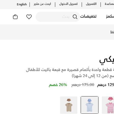
ساعدة
التسجيل
تسجيل الدخول
ابحث عن متجر
English
كمز
تخفيضات
نا
يكي
 قطعة واحدة بأكمام قصيرة مع قبعة باكيت للأطفال
ن 12 إلى 24 شهرا)
Price reduced from
to
 درهم
175.00 درهم
26% خصم
وردي
أزرق
selected
بنى