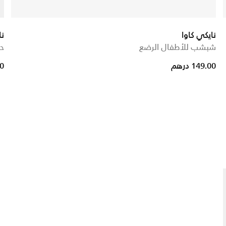
نايكي كاوا
ن
شبشب للأطفال الرضع
حذ
 from
149.00 درهم
00