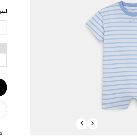
اختر
الكم
1
Previous
Next
ط