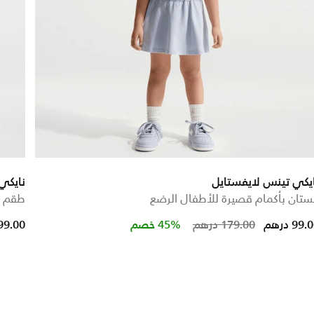
يكي تينس لايفستايل
نايكي
تان بأكمام قصيرة للأطفال الرضع
طقم ش
Price reduc
to
99. درهم
179.00 درهم
45% خصم
99.00 دره