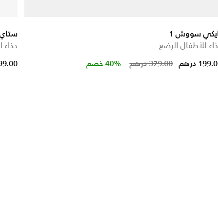
ايكي سووش 1
ستاي ل
اء للأطفال الرضع
حذاء ل
educed from
Price reduced
to
199. درهم
329.00 درهم
40% خصم
99.00 دره