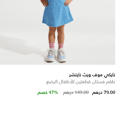
نايكي موف ويث نايتشر
طقم فستان قطعتين للأطفال الرضع
Price reduced from
to
79.00 درهم
149.00 درهم
47% خصم