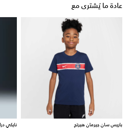
عادة ما يُشترى مع
باريس سان جيرمان هيرتج
نايكي در