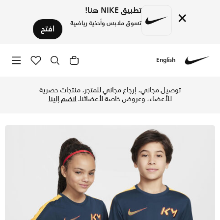
تطبيق NIKE هنا!
×
تسوق ملابس وأحذية رياضية
افتح
English
Nike
تسوق كيليان مبابي تيشيرت كرة القدم دراي-فت أكاديمي23 للأطفال الكبار - ارموري نيفي/ليزر اورانج في الإمارات عبر موقع نايكي اونلاين، واكتشف أحدث التشكيلات والإصدارات الحصرية. احصل على توصيل وإرجاع مجاني ✓ دفع نقداً ✓ عبر تطبيق تابي ✓ وغيرها من الوسائل.
توصيل مجاني، إرجاع مجاني للمتجر، منتجات حصرية
للأعضاء، وعروض خاصة لأعضائنا.
انضم إلينا