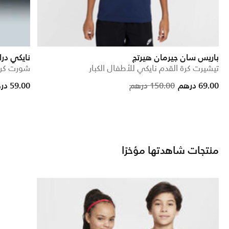
باريس سان جيرمان هيرتج
نايكي در
تيشيرت كرة القدم نايكي للأطفال الكبار
شورت كرة 
ce reduced from
to
Price reduced from
to
69.00 درهم
150.00 درهم
59.00 درهم
منتجات شاهدتها مؤخرًا