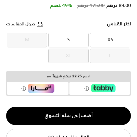
Price reduced from
to
89.00 درهم
175.00 درهم
49% خصم
اختر القياس
جدول المقاسات
M
S
XS
M
S
XS
XL
L
XL
L
ادفع
22.25 درهم شهرياً
مع
الكمية
أضف إلى سلة التسوق
1