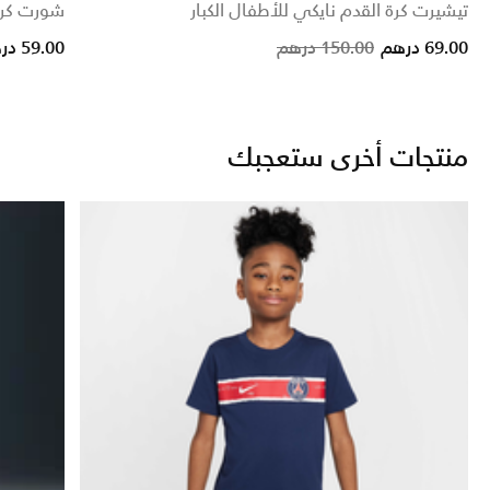
تيشيرت كرة القدم نايكي للأطفال الكبار
شورت كرة 
ce reduced from
to
Price reduced from
to
69.00 درهم
150.00 درهم
59.00 درهم
منتجات أخرى ستعجبك