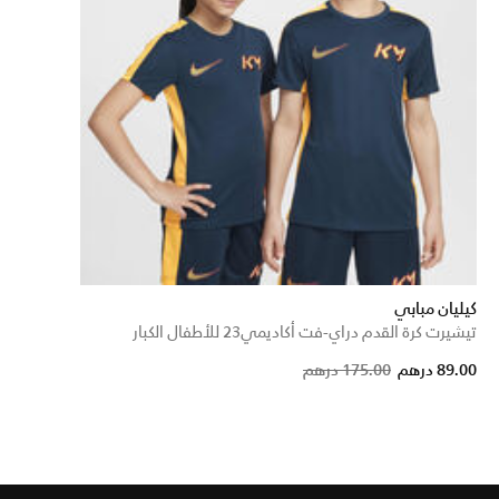
كيليان مبابي
تيشيرت كرة القدم دراي-فت أكاديمي23 للأطفال الكبار
Price reduced from
to
89.00 درهم
175.00 درهم