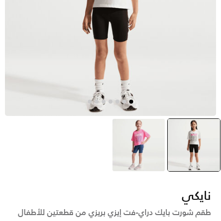
أسود
selected
أزرق
نايكي
طقم شورت بايك دراي-فت إيزي بريزي من قطعتين للأطفال