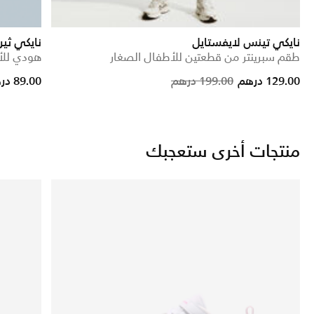
نايكي تينس لايفستايل
نايكي ثي
طقم سبرينتر من قطعتين للأطفال الصغار
هودي للأ
rice reduced from
to
Price reduced from
to
129.00 درهم
199.00 درهم
89.00 درهم
منتجات أخرى ستعجبك