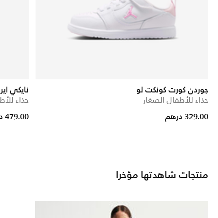
جوردن كورت كونكت لو
نايكي اير 
حذاء للأطفال الصغار
حذاء للأط
329.00 درهم
479.00 درهم
منتجات شاهدتها مؤخرًا