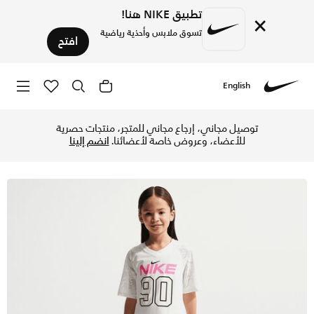
تطبيق NIKE هنا!
×
تسوق ملابس وأحذية رياضية
افتح
English
Nike
تسوق نايكي طقم شورت بايك دراي-فت إيزي بريزي من قطعتين للأط
توصيل مجاني، إرجاع مجاني للمتجر، منتجات حصرية
للأعضاء، وعروض خاصة لأعضائنا.
انضم إلينا