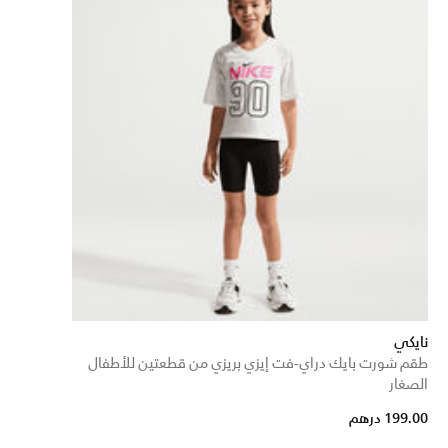
نايكي
طقم شورت بايك دراي-فت إيزي بريزي من قطعتين للأطفال
الصغار
199.00 درهم