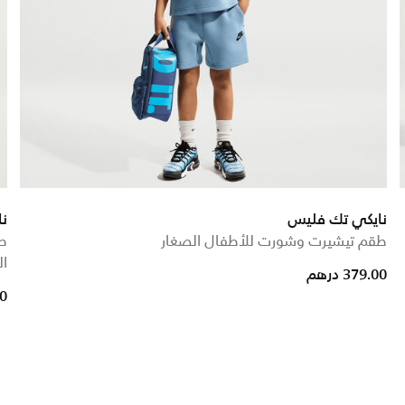
نايكي تك فليس
نا
طقم تيشيرت وشورت للأطفال الصغار
ط
ال
379.00 درهم
00