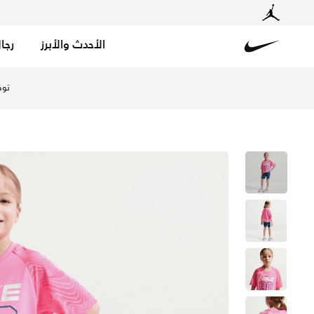
الأحدث والأبرز
رجا
Nike
تسوق نايكي طقم شورت بايك دراي-فت إيزي بريزي من قطعتين 
توص