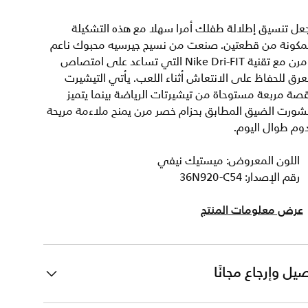
عل تنسيق إطلالة طفلك أمرا سهلا مع هذه التشكيلة
لمكونة من قطعتين. صنعت من نسيج جيرسيه محبوك ناعم
ومرن مع تقنية Nike Dri-FIT التي تساعد على امتصاص
عرق للحفاظ على الانتعاش أثناء اللعب. يأتي التيشيرت
صة مربعة مستوحاة من تيشيرتات الرياضة بينما يتميز
شورت الضيق المطابق بحزام خصر مرن يمنح ملاءمة مريحة
وم طوال اليوم.
اللون المعروض: ميستيك نيفي
رقم الإصدار: 36N920-C54
عرض معلومات المنتج
يل وإرجاع مجانًا