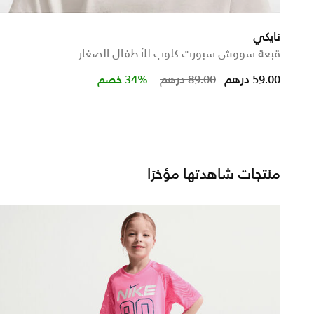
نايكي
قبعة سووش سبورت كلوب للأطفال الصغار
Price reduced from
to
59.00 درهم
89.00 درهم
34% خصم
منتجات شاهدتها مؤخرًا