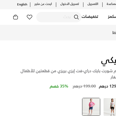
ساعدة
التسجيل
تسجيل الدخول
ابحث عن متجر
English
كمز
تخفيضات
اين، واكتشف أحدث التشكيلات والإصدارات الحصرية. احصل على توصيل
نا
يكي
 شورت بايك دراي-فت إيزي بريزي من قطعتين للأطفال
ار
Price reduced from
to
 درهم
199.00 درهم
35% خصم
أسود
أزرق
selected