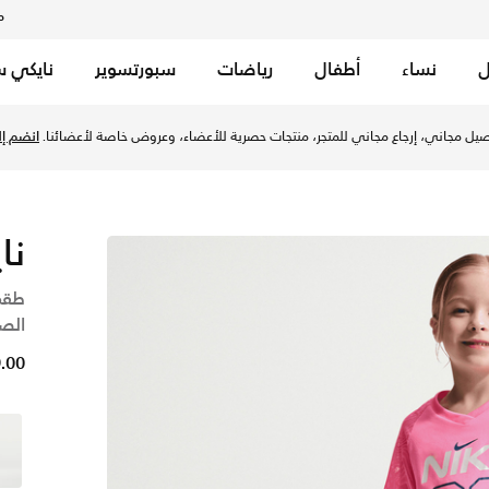
م
ل
نساء
أطفال
رياضات
سبورتسوير
نايكي س
للأطفال الصغار - ميستيك نيفي في الإمارات عبر موقع نايكي اونل
يل مجاني، إرجاع مجاني للمتجر، منتجات حصرية للأعضاء، وعروض خاصة لأعضائنا.
انضم إلي
نا
طقم
الصغ
129.00