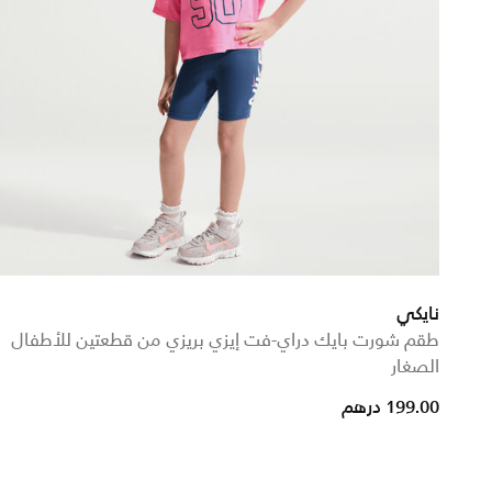
نايكي
طقم شورت بايك دراي-فت إيزي بريزي من قطعتين للأطفال
الصغار
199.00 درهم