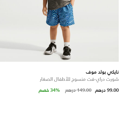
نايكي بولد موف
شورت دراي-فت منسوج للأطفال الصغار
Price reduced from
to
99.00 درهم
149.00 درهم
34% خصم