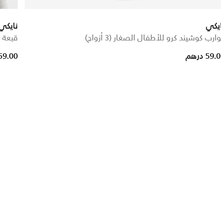
يكي
نايكي
ارب كوشيند كرو للأطفال الصغار (3 أزواج)
قبعة 
ced from
59. درهم
59.00 دره