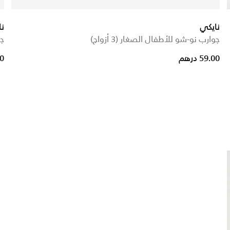
نايكي
نا
جوارب نو-شو للأطفال الصغار (3 أزواج)
جو
59.00 درهم
00