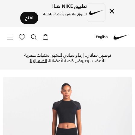
تطبيق NIKE هنا!
×
تسوق ملابس وأحذية رياضية
افتح
English
Nike
تسوق نايكي SKIMS ايري تنورة بنمط شورت بحزام خصر قابلة للطي للنساء - NSKM أوبسيديان/NSKM أوبسيديان في الإمارات عبر موقع نايكي اونلاين، واكتشف أحدث التشكيلات والإصدارات الحصرية. احصل على توصيل وإرجاع مجاني ✓ دفع نقداً ✓ عبر تطبيق تابي ✓ وغيرها من الوسائل.
توصيل مجاني، إرجاع مجاني للمتجر، منتجات حصرية
للأعضاء، وعروض خاصة لأعضائنا.
انضم إلينا