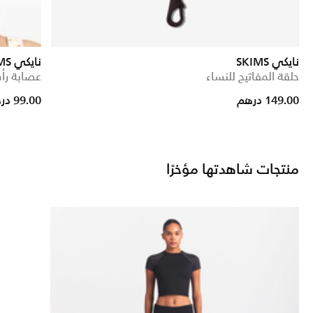
نايكي SKIMS
نايكي SKIMS
حلقة المفاتيح للنساء
عصابة رأ
rice reduced from
to
149.00 درهم
99.00 درهم
منتجات شاهدتها مؤخرًا