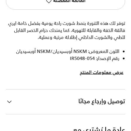
القائمة المفضلة
توفر لك هذه التنورة بنمط شورت راحة يومية بفضل خامة ايري
فائقة الخفة والقابلة للتهوية. كما يمنحك حزام الخصر القابل
للطي والشورت الداخلي إطلالة مرتبة وعملية.
اللون المعروض: NSKM أوبسيديان/NSKM أوبسيديان
رقم الإصدار: IR5048-054
عرض معلومات المنتج
توصيل وإرجاع مجانًا
عادة ما يُشترى مع