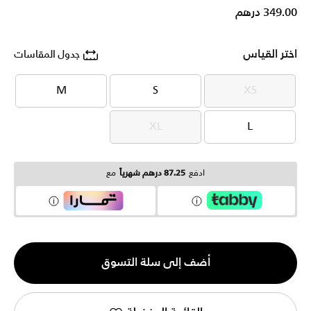
349.00 درهم
اختر القياس
جدول المقاسات
M
S
XS
M
S
XS
XL
L
XL
L
ادفع
87.25 درهم شهرياً
مع
الكمية
أضف إلى سلة التسوق
1