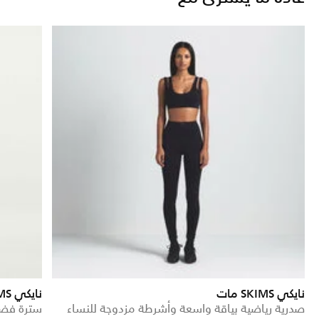
نايكي SKIMS مات
نايكي SKIMS ستريتش نايلون
صدرية رياضية بياقة واسعة وأشرطة مزدوجة للنساء
سترة فضف