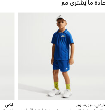
عادة ما يُشترى مع
نايكي سبورتسوير
نايكي