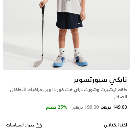
نايكي سبورتسوير
طقم تيشيرت وشورت دراي-فت فور ذا وين جرافيك للأطفال
الصغار
Price reduced from
to
149.00 درهم
199.00 درهم
25% خصم
اختر القياس
جدول المقاسات