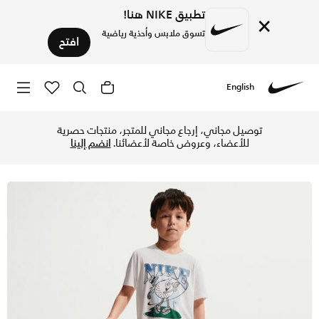
تطبيق NIKE هنا!
×
تسوق ملابس وأحذية رياضية
افتح
English
Nike
تسوق نايكي سبورتسوير طقم تيشيرت وشورت دراي-فت فور ذا وين ج
توصيل مجاني، إرجاع مجاني للمتجر، منتجات حصرية
للأعضاء، وعروض خاصة لأعضائنا.
انضم إلينا