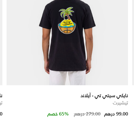
نايكي سيتي تي - آيلاند
ن
تيشيرت
ت
Price reduced 
to
99.00 درهم
279.00 درهم
65% خصم
00