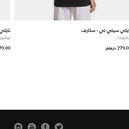
ايكي سيتي تي - سكارف
نايكي
يشيرت
تيشير
279. درهم
279.00 در