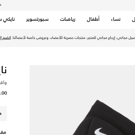
م
ل
نساء
أطفال
رياضات
سبورتسوير
نايكي س
مارات عبر موقع نايكي اونلاين، واكتشف أحدث التشكيلات والإصدارات
يل مجاني، إرجاع مجاني للمتجر، منتجات حصرية للأعضاء، وعروض خاصة لأعضائنا.
انضم إلي
نا
واقي
89.00 
ه
مقا