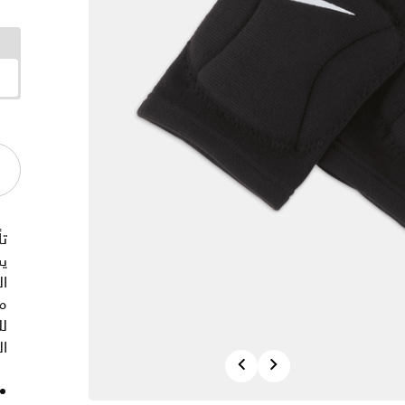
تأ
ي
ال
لل
ال
Previous
Next