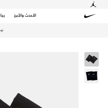
الأحدث والأبرز
رجا
Nike
تسوق نايكي سترايك واقيات ركبة لكرة الطائرة - أسود في الإ
توص