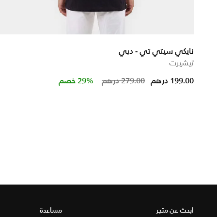
نايكي سيتي تي - دبي
تيشيرت
from
Price reduced from
to
199.00 درهم
279.00 درهم
29% خصم
ابحث عن متجر
مساعدة