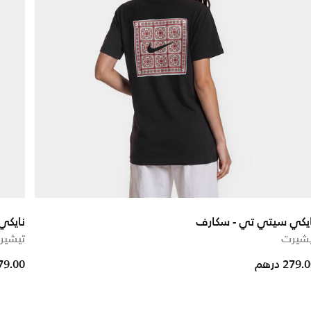
ايكي سيتي تي - سكارف
نايكي
يشيرت
تيشير
279. درهم
279.00 در