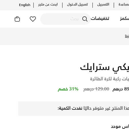
ساعدة
التسجيل
تسجيل الدخول
ابحث عن متجر
English
كمز
تخفيضات
 الحصرية. احصل على توصيل وإرجاع مجاني ✓ دفع نقداً ✓ عبر تطبيق 
نا
يكي سترايك
ات ركبة لكرة الطائرة
Price reduced from
to
درهم
129.00 درهم
31% خصم
ذا المنتج غير متوفر حاليًا
نفدت الكمية:
س موحد