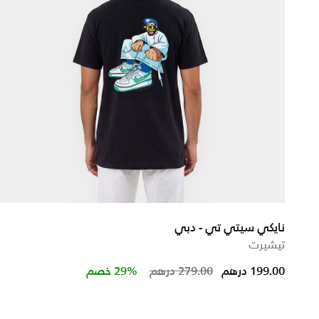
نايكي سيتي تي - دبي
تيشيرت
from
Price reduced from
to
199.00 درهم
279.00 درهم
29% خصم