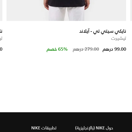
نايكي سيتي تي - آيلاند
ن
تيشيرت
ت
Price reduced 
to
99.00 درهم
279.00 درهم
65% خصم
00
حول NIKE (بالإنجليزية)
تطبيقات NIKE