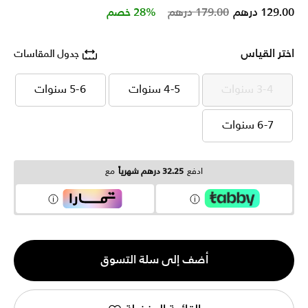
Price reduced from
to
129.00 درهم
179.00 درهم
28% خصم
اختر القياس
جدول المقاسات
3-4 سنوات
4-5 سنوات
5-6 سنوات
3-4 سنوات
4-5 سنوات
5-6 سنوات
6-7 سنوات
6-7 سنوات
ادفع
32.25 درهم شهرياً
مع
الكمية
أضف إلى سلة التسوق
1