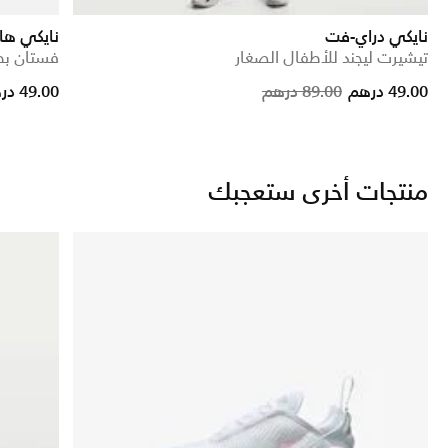
نايكي دراي-فت
نايكي ها
تيشيرت ليجند للأطفال الصغار
فستان بط
ce reduced from
to
Price reduc
to
49.00 درهم
89.00 درهم
49.00 درهم
منتجات أخرى ستعجبك