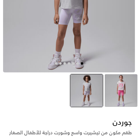
وردي
بنفسجي
selected
جوردن
طقم مكون من تيشيرت واسع وشورت دراجة للأطفال الصغار