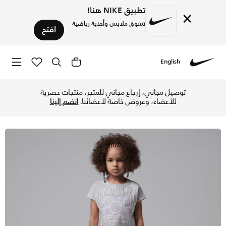
تطبيق NIKE هنا!
×
تسوق ملابس وأحذية رياضية
افتح
English
Nike
تسوق جوردن طقم مكون من تيشيرت واسع وشورت دراجة للأطفال الص
توصيل مجاني، إرجاع مجاني للمتجر، منتجات حصرية
للأعضاء، وعروض خاصة لأعضائنا.
انضم إلينا