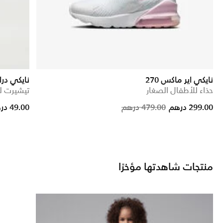
نايكي اير ماكس 270
نايكي در
حذاء للأطفال الصغار
تيشيرت لي
rice reduced from
to
Price reduc
to
299.00 درهم
479.00 درهم
49.00 درهم
منتجات شاهدتها مؤخرًا