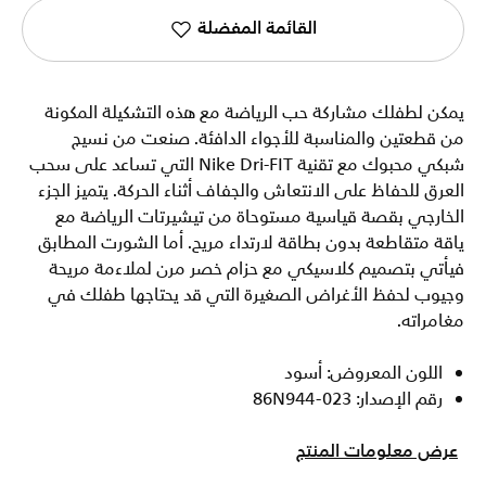
القائمة المفضلة
يمكن لطفلك مشاركة حب الرياضة مع هذه التشكيلة المكونة
من قطعتين والمناسبة للأجواء الدافئة. صنعت من نسيج
شبكي محبوك مع تقنية Nike Dri-FIT التي تساعد على سحب
العرق للحفاظ على الانتعاش والجفاف أثناء الحركة. يتميز الجزء
الخارجي بقصة قياسية مستوحاة من تيشيرتات الرياضة مع
ياقة متقاطعة بدون بطاقة لارتداء مريح. أما الشورت المطابق
فيأتي بتصميم كلاسيكي مع حزام خصر مرن لملاءمة مريحة
وجيوب لحفظ الأغراض الصغيرة التي قد يحتاجها طفلك في
مغامراته.
اللون المعروض: أسود
رقم الإصدار: 86N944-023
عرض معلومات المنتج