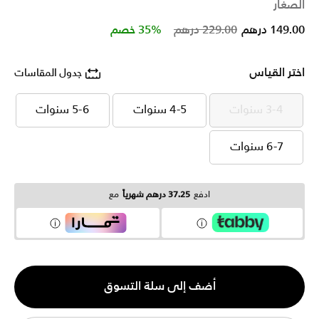
الصغار
Price reduced from
to
149.00 درهم
229.00 درهم
35% خصم
اختر القياس
جدول المقاسات
3-4 سنوات
4-5 سنوات
5-6 سنوات
3-4 سنوات
4-5 سنوات
5-6 سنوات
6-7 سنوات
6-7 سنوات
ادفع
37.25 درهم شهرياً
مع
الكمية
أضف إلى سلة التسوق
1