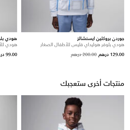
جوردن بروكلين ايسنشالز
هودي بلو
هودي بلوفر هوليداي فليس للأطفال الصغار
هودي للأ
Price reduced from
to
Price reduced from
to
129.00 درهم
200.00 درهم
99.00 درهم
منتجات أخرى ستعجبك