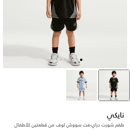
أسود
selected
أزرق
نايكي
طقم شورت دراي-فت سووش لوف من قطعتين للأطفال