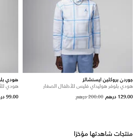
جوردن بروكلين ايسنشالز
هودي بلو
هودي بلوفر هوليداي فليس للأطفال الصغار
هودي للأ
Price reduced from
to
Price reduced from
to
129.00 درهم
200.00 درهم
99.00 درهم
منتجات شاهدتها مؤخرًا