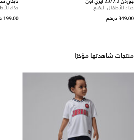
جوردن 23/7.2 ايزي اون
نايكي سو
حذاء للأطفال الرضع
حذاء للأط
rice reduced from
to
349.00 درهم
199.00 درهم
منتجات شاهدتها مؤخرًا