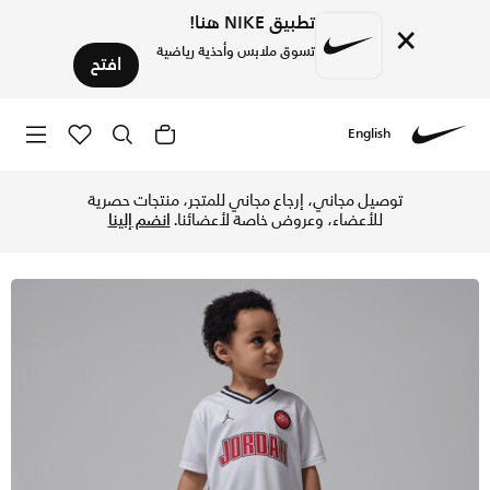
تطبيق NIKE هنا!
×
تسوق ملابس وأحذية رياضية
افتح
English
Nike
تسوق جوردن طقم رياضي مكون من شورت وتيشيرت للأطفال حديثي ا
توصيل مجاني، إرجاع مجاني للمتجر، منتجات حصرية
للأعضاء، وعروض خاصة لأعضائنا.
انضم إلينا