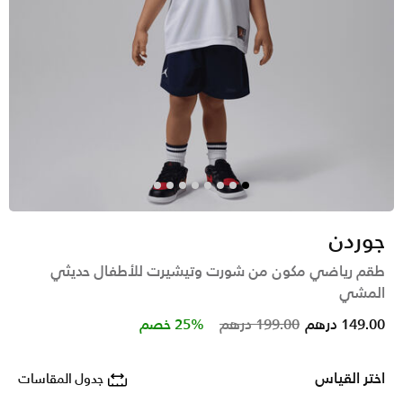
جوردن
طقم رياضي مكون من شورت وتيشيرت للأطفال حديثي
المشي
Price reduced from
to
149.00 درهم
199.00 درهم
25% خصم
اختر القياس
جدول المقاسات