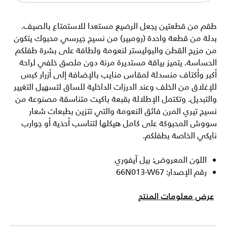
طقم من قطعتين يجعل الرضيع مستعدا للاستمتاع بالصيف.
بدلة من قطعة واحدة (رومبير) من نسيج جيرسي محبوك يتكون
من مزيج القطن والبوليستر لنعومة ولطافة على بشرة طفلكم
الحساسة. يتميز بياقة مستديرة مرنة دون ملصق خلفي لراحة
أكبر وأكتاف منسدلة لمقاس منايب بالإضافة إلى أزرار كبس
للإغلاق من الخلف وعند الدرزات الداخلية للساق لتسهيل التغيير
والتبديل. وتكتمل الإطلالة بقبعة باكيت متناسقة مصنوعة من
نسيج تيري المرن فائق النعومة والتي تتزين بطبعات شعار
سووش المحبوكة على كامل هيكلها لتناسب أحذية أو جوارب
نايكي الخاصة بطفلكم.
اللون المعروض: بيل آيفوري
رقم الإصدار: 66N013-W67
عرض معلومات المنتج