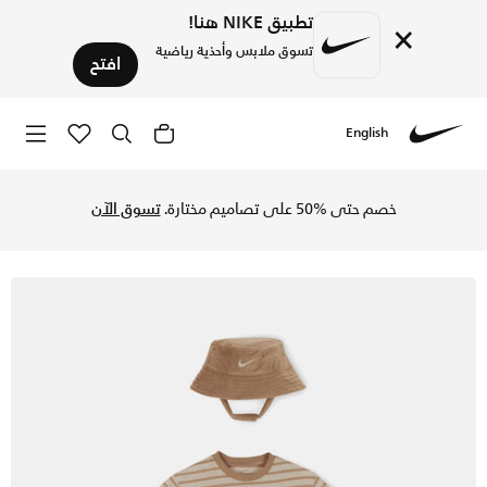
تطبيق NIKE هنا!
×
تسوق ملابس وأحذية رياضية
افتح
English
Nike
تسوق نايكي بدلة قطعة واحدة بأكمام قصيرة مع قبعة باكيت للأطفال الرضع (من 12 إلى 24 شهرا) - بيل آيفوري في الإمارات عبر موقع نايكي اونلاين، واكتشف أحدث التشكيلات والإصدارات الحصرية. احصل على توصيل وإرجاع مجاني 
خصم حتى %50 على تصاميم مختارة.
تسوق الآن