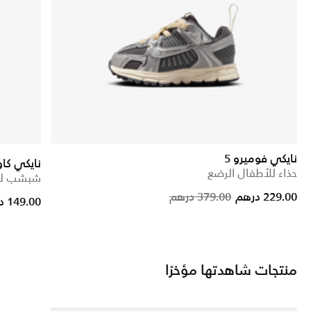
نايكي فوميرو 5
نايكي كاو
حذاء للأطفال الرضع
شبشب لل
Price reduc
to
229.00 درهم
379.00 درهم
149.00 درهم
منتجات شاهدتها مؤخرًا