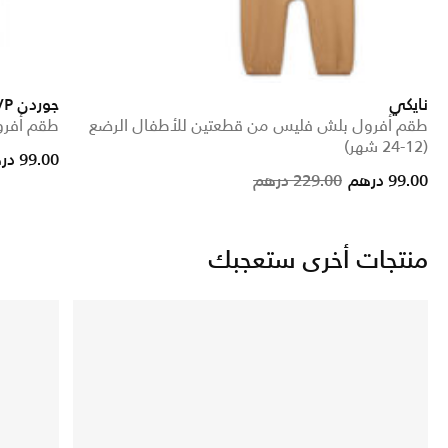
نايكي
جوردن MVP
طقم أفرول بلش فليس من قطعتين للأطفال الرضع
طقم أفرول 
(12-24 شهر)
99.00 درهم
Price reduced from
to
99.00 درهم
229.00 درهم
منتجات أخرى ستعجبك