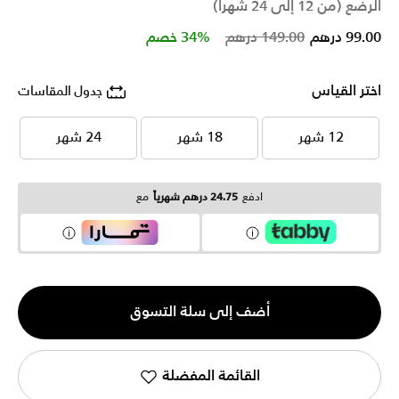
الرضع (من 12 إلى 24 شهرا)
Price reduced from
to
99.00 درهم
149.00 درهم
34% خصم
اختر القياس
جدول المقاسات
12 شهر
18 شهر
24 شهر
12 شهر
18 شهر
24 شهر
ادفع
24.75 درهم شهرياً
مع
الكمية
أضف إلى سلة التسوق
1
القائمة المفضلة